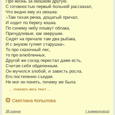
Про жизнь за окошком другую.
С готовностью первый больной рассказал,
Что видно ему из окошка:
«Там тихая речка, дощатый причал,
И ходит по берегу кошка.
По синему небу плывут облака,
Причудливые, как зверушки.
Сидят на причале там два рыбака,
И с внуком гуляет старушка».
То про сказочный лес,
то про влюбленных.
Другой же сосед перестал даже есть,
Считая себя обделенным.
Он мучился злобой, и зависть росла,
Его постепенно съедая.
Не мог он понять, почему же была
… показать весь текст …
Светлана Копылова
38
оценок
1 комментарий