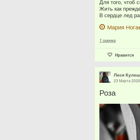
Для того, чтоб 
Жить как прежде
В сердце лед р
Мария Нога
1
оценка
Нравится
Леся Куле
23 Марта 202
Роза