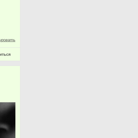
ировать
иться