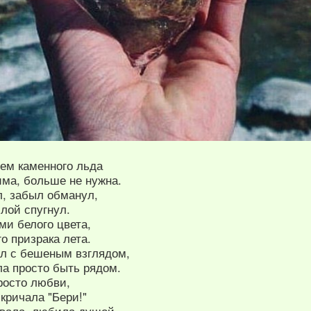
цем каменного льда
ма, больше не нужна.
л, забыл обманул,
лой спугнул.
ми белого цвета,
го призрака лета.
л с бешеным взглядом,
ла просто быть рядом.
росто любви,
кричала "Бери!"
ывала, любила душой,