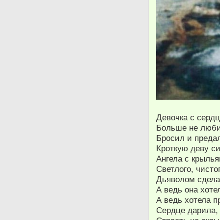
Девочка с серд
Больше не люби
Бросил и преда
Кроткую деву си
Ангела с крылья
Светлого, чисто
Дьяволом сдела
А ведь она хоте
А ведь хотела п
Сердце дарила, 
Страсть не скр