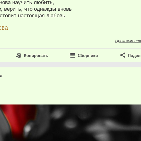
снова научить любить,
, верить, что однажды вновь
астопит настоящая любовь.
ева
Прокоммент
Копировать
Сборники
Подел
ша
0