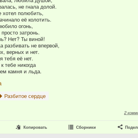
ралась, не гнала долой.
не хотел полюбить,
ачинало её колотить.
любило огонь,
просто затронь.
? Нет? Ты виной!
а разбивать не впервой,
х, верных и нет.
я тебя её нет.
 к тебе никогда
ем камня и льда.
а
Разбитое сердце
2 комм
Копировать
Сборники
Подел