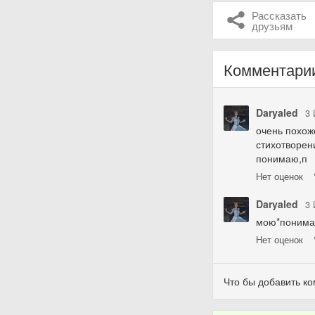
Рассказать
друзьям
Комментари
Daryaled
3
очень похож
стихотворен
понимаю,п
Нет
оценок
Daryaled
3
мою*понима
Нет
оценок
Что бы добавить к