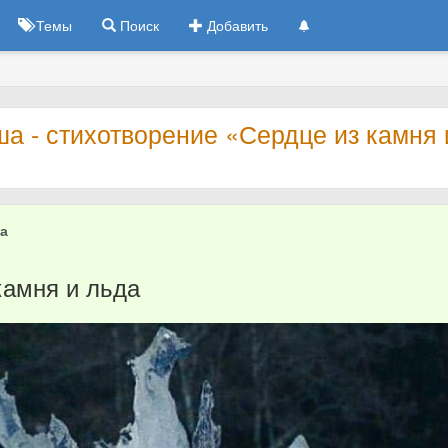
Темы
Поиск
Добавить
а - стихотворение «Сердце из камня 
ша
0
камня и льда