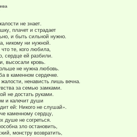
ева
7
алости не знает.
шку, плачет и страдает
льно, и быть сильной нужно.
ла, никому ни нужной.
 что те, кого любила,
, сердце ей разбили.
и, высосали кровь.
больше не нужна любовь.
ба в каменном сердечке.
 жалости, ненависть лишь вечна.
увства за семью замками.
ой не достать руками.
ом и калечит души
дит ей: Никого не слушай».
гче каменному сердцу,
х душе не согреться.
особна зло остановить,
кий, монстру возвратить,