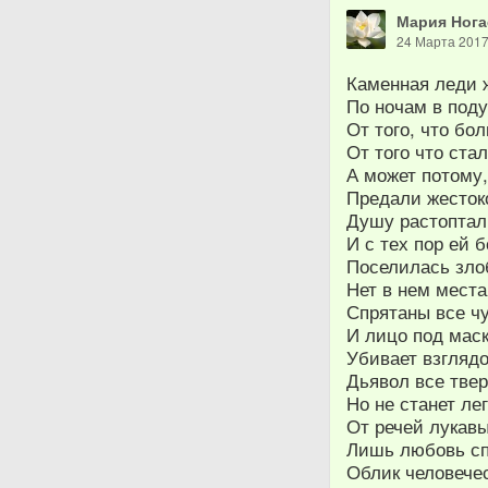
Мария Нога
24 Марта 201
Каменная леди ж
По ночам в поду
От того, что бо
От того что ста
А может потому,
Предали жестоко
Душу растоптал
И с тех пор ей 
Поселилась зло
Нет в нем места
Спрятаны все ч
И лицо под маск
Убивает взгляд
Дьявол все твер
Но не станет ле
От речей лукавы
Лишь любовь сп
Облик человечес