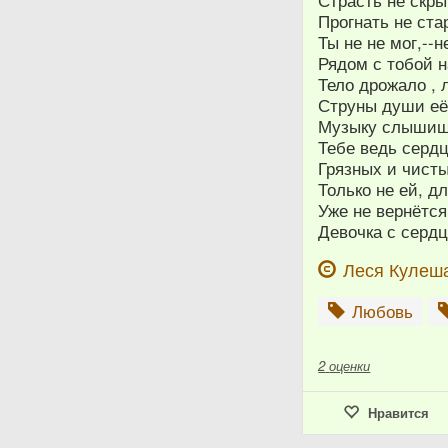
Прогнать не ста
Ты не не мог,--
Рядом с тобой н
Тело дрожало , 
Струны души её 
Музыку слышишь
Тебе ведь сердц
Грязных и чисты
Только не ей, дл
Уже не вернётся
Девочка с сердц
Леся Кулеш
Любовь
2
оценки
Нравится