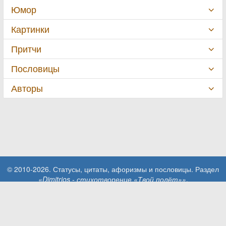
Юмор
Картинки
Притчи
Пословицы
Авторы
© 2010-2026. Статусы, цитаты, афоризмы и пословицы. Раздел
«Dimitrios - стихотворение «Твой полёт»»
.
При использовании материалов сайта активная ссылка на сайт
MillionStatusov.ru обязательна!
Контакты: info@MillionStatusov.ru.
Пользовательское соглашение
Конфиденциальность