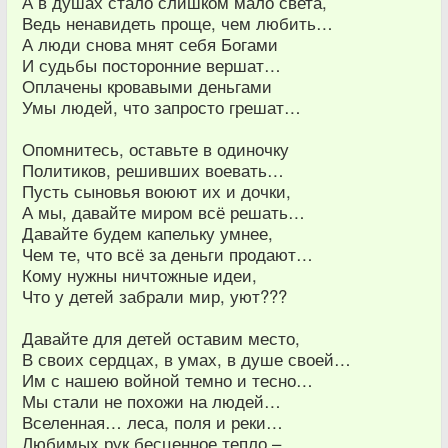
А в душах стало слишком мало света,
Ведь ненавидеть проще, чем любить…
А люди снова мнят себя Богами
И судьбы посторонние вершат…
Оплачены кровавыми деньгами
Умы людей, что запросто грешат…
Опомнитесь, оставьте в одиночку
Политиков, решивших воевать…
Пусть сыновья воюют их и дочки,
А мы, давайте миром всё решать…
Давайте будем капельку умнее,
Чем те, что всё за деньги продают…
Кому нужны ничтожные идеи,
Что у детей забрали мир, уют???
Давайте для детей оставим место,
В своих сердцах, в умах, в душе своей…
Им с нашею войной темно и тесно…
Мы стали не похожи на людей…
Вселенная… леса, поля и реки…
Любимых рук бесценное тепло –