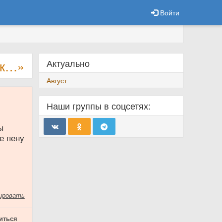
Войти
Актуально
ак…»
Август
Наши группы в соцсетях:
ы
е пену
ировать
иться