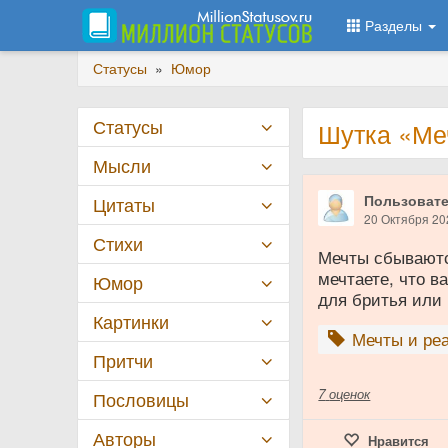
Разделы
Статусы
»
Юмор
Статусы
Шутка «Ме
Мысли
Пользовате
Цитаты
20 Октября 20
Стихи
Мечты сбываются
мечтаете, что в
Юмор
для бритья или
Картинки
Мечты и ре
Притчи
7
оценок
Пословицы
Авторы
Нравится