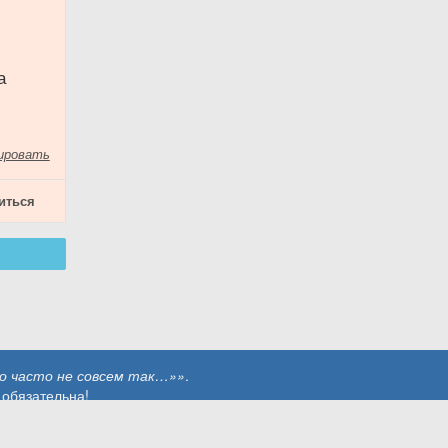
а
ировать
иться
о часто не совсем так…»»
.
 обязательна!