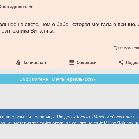
Очевидность ★
9
альнее на свете, чем о бабе, которая мечтала о принце, 
 сантехника Виталика.
Прокоммент
Копировать
Сборники
Подел
Юмор по теме «Мечты и реальность»
аты, афоризмы и пословицы. Раздел
«Шутка «Мечты сбываются, н
вании материалов сайта активная ссылка на сайт MillionStatusov.ru
Контакты: info@MillionStatusov.ru.
Пользовательское соглашение
Конфиденциальность