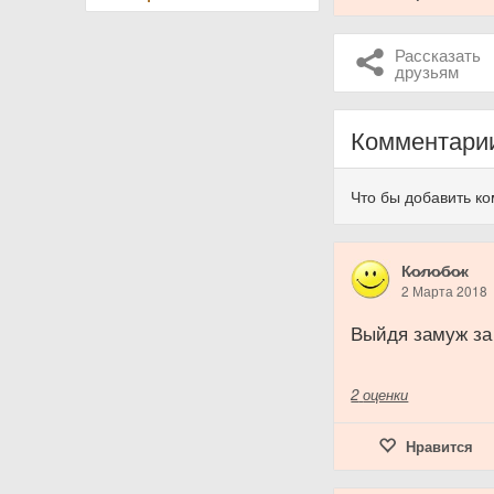
Рассказать
друзьям
Комментари
Что бы добавить к
К̷о̷л̷о̷б̷о̷к
2 Марта 2018
Выйдя замуж за
2
оценки
Нравится