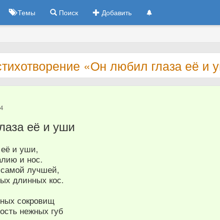
Темы
Поиск
Добавить
- стихотворение «Он любил глаза её и 
24
лаза её и уши
 её и уши,
алию и нос.
 самой лучшей,
сых длинных кос.
чных сокровищ
ость нежных губ