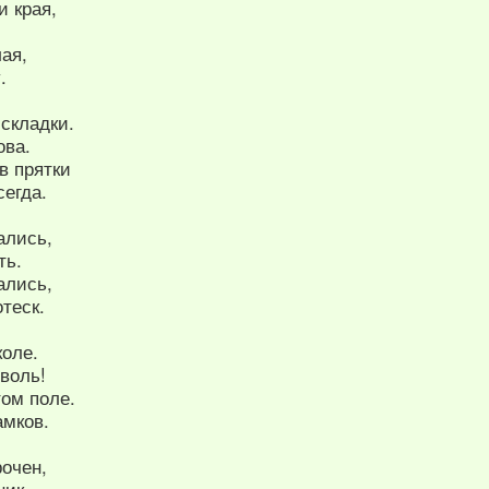
и края,
ая,
.
складки.
ова.
в прятки
сегда.
ались,
ть.
ались,
теск.
коле.
воль!
том поле.
амков.
рочен,