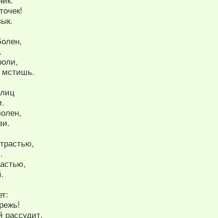
ик.
точек!
вык.
болен,
.
роли,
 мстишь.
олиц
и.
волен,
ви.
страстью,
.
частью,
.
ет:
режь!
й рассудит,