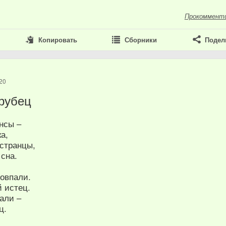
Прокоммент
Копировать
Сборники
Подел
20
 рубец
нсы –
а,
странцы,
 сна.
совпали.
й истец.
али –
ц.