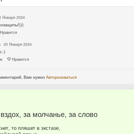
8 Января 2024
озащиты!)))
Нравится
s
20 Января 2024
:-)
ок
Нравится
омментарий, Вам нужно
Авторизоваться
8
вздох, за молчанье, за слово
нет, то пляшет в экстазе,