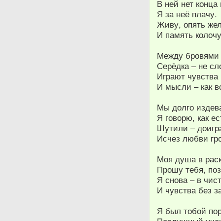
В ней нет конца 
Я за неё плачу.
Живу, опять жел
И память колочу
Между бровями 
Серёдка – не сл
Играют чувства 
И мысли – как в
Мы долго издев
Я говорю, как ес
Шутили – доигр
Исчез любви гро
Моя душа в рас
Прошу тебя, поз
Я снова – в чис
И чувства без з
Я был тобой по