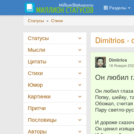
Разделы
Статусы
»
Стихи
Статусы
Dimitrios 
Мысли
Dimitrios
Цитаты
18 Января 20
Стихи
Он любил г
Юмор
Он любил глаза
Картинки
Попку, шейку, т
Обожал, считая
Притчи
Пару светло-ру
Пословицы
И дороже сказо
Он ценил изящн
Авторы