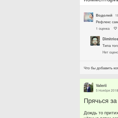
Водолей
1
Рефлекс сам
1
оценка
Dimitrio
Типа того
Нет
оцен
Что бы добавить к
Valerii
5 Ноября 201
Прячься за 
Дождь то притих