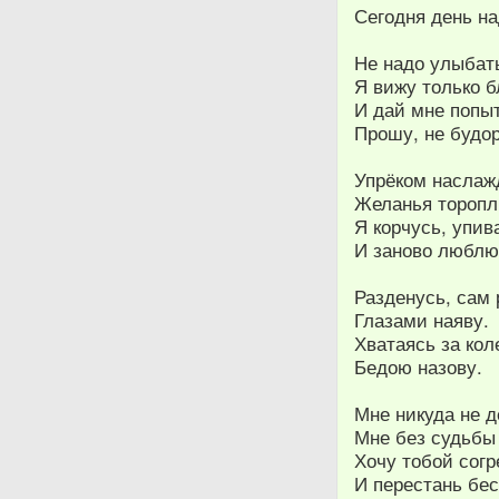
Сегодня день н
Не надо улыбат
Я вижу только б
И дай мне попы
Прошу, не будо
Упрёком наслаж
Желанья торопл
Я корчусь, упив
И заново люблю
Разденусь, сам 
Глазами наяву.
Хватаясь за кол
Бедою назову.
Мне никуда не д
Мне без судьбы 
Хочу тобой согр
И перестань бес