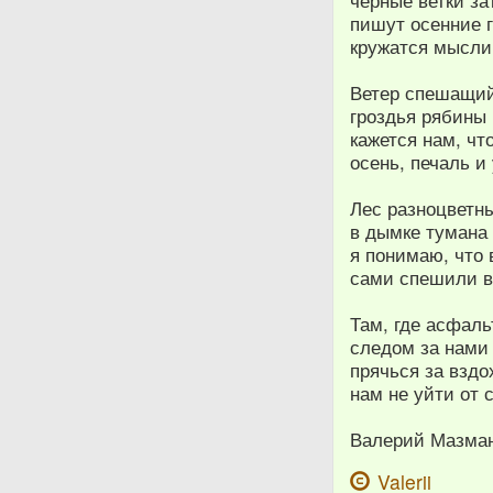
чёрные ветки з
пишут осенние 
кружатся мысли,
Ветер спешащий
гроздья рябины
кажется нам, ч
осень, печаль и
Лес разноцветны
в дымке тумана 
я понимаю, что 
сами спешили в
Там, где асфаль
следом за нами 
прячься за вздох
нам не уйти от 
Валерий Мазма
Valerii