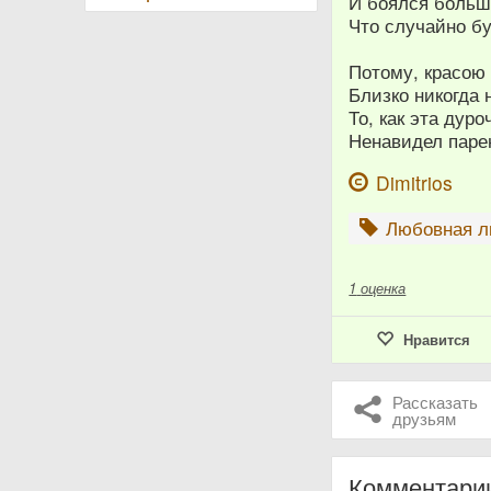
И боялся больш
Что случайно бу
Потому, красою
Близко никогда 
То, как эта дур
Ненавидел парен
Dimitrios
Любовная л
1
оценка
Нравится
Рассказать
друзьям
Комментари