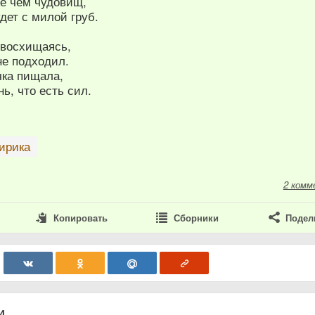
е чем чудовищ,
дет с милой груб.
 восхищаясь,
не подходил.
очка пищала,
ь, что есть сил.
ирика
2 комм
Копировать
Сборники
Подел
и