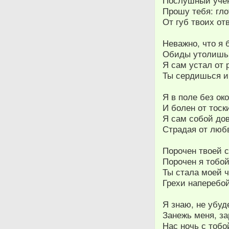
Послушный учен
Прошу тебя: гло
От губ твоих от
Неважно, что я 
Обиды утолишь
Я сам устал от 
Ты сердишься и
Я в поле без ок
И болен от тоск
Я сам собой до
Страдая от люб
Порочен твоей 
Порочен я тобой
Ты стала моей 
Грехи наперебой
Я знаю, не убуд
Занежь меня, за
Нас ночь с тобо