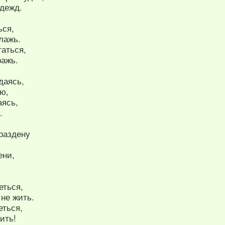
адежд.
ься,
лажь.
таться,
ражь.
даясь,
ю,
аясь,
.
раздену
ени,
еться,
не жить.
еться,
ить!