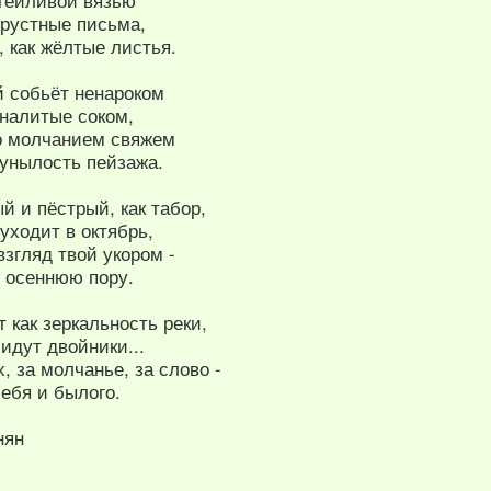
атейливой вязью
грустные письма,
 как жёлтые листья.
 собьёт ненароком
 налитые соком,
то молчанием свяжем
 унылость пейзажа.
й и пёстрый, как табор,
уходит в октябрь,
взгляд твой укором -
 осеннюю пору.
т как зеркальность реки,
идут двойники...
, за молчанье, за слово -
себя и былого.
нян