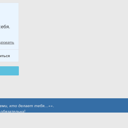
себя.
ировать
иться
теми, кто делает тебя…»»
.
 обязательна!