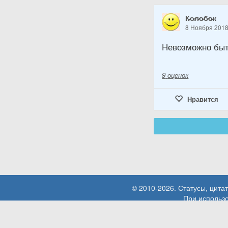
К̷о̷л̷о̷б̷о̷к
8 Ноября 201
Невозможно быт
9
оценок
Нравится
© 2010-2026. Статусы, цит
При использо