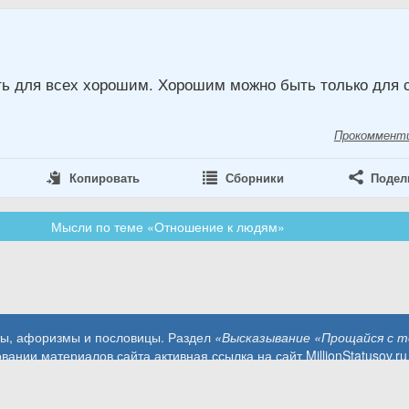
8
ь для всех хорошим. Хорошим можно быть только для 
Прокоммент
Копировать
Сборники
Подел
Мысли по теме «Отношение к людям»
аты, афоризмы и пословицы. Раздел
«Высказывание «Прощайся с 
вании материалов сайта активная ссылка на сайт MillionStatusov.ru
Контакты: info@MillionStatusov.ru.
Пользовательское соглашение
Конфиденциальность