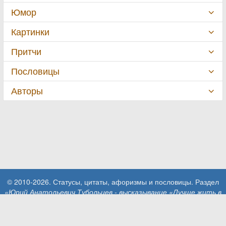
Юмор
Картинки
Притчи
Пословицы
Авторы
© 2010-2026. Статусы, цитаты, афоризмы и пословицы. Раздел
«Юрий Анатольевич Тубольцев - высказывание «Лучше жить в
неопределенности…»»
.
При использовании материалов сайта активная ссылка на сайт
MillionStatusov.ru обязательна!