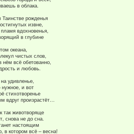
ваешь в облака.
 Таинстве рожденья
остигнутых извне,
, пламя вдохновенья,
ворящий в глубине
том океана,
олекул чистых слов,
 нём всё обетованно,
дрость и любовь.
 на удивленье,
 нужное, и вот
оё стихотворенье
ым вдруг произрастёт…
ик так животворяще
т, снова не до сна.
станет настоящим
, в котором всё – весна!