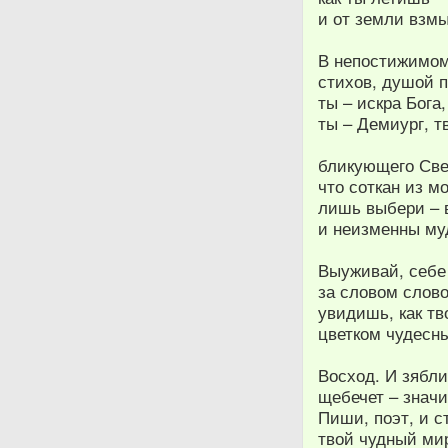
и от земли взмы
В непостижимом
стихов, душой п
ты – искра Бога
ты – Демиург, т
бликующего Све
что соткан из м
лишь выбери – в
и неизменны му
Выуживай, себе
за словом слово
увидишь, как тв
цветком чудесн
Восход. И зябл
щебечет – значи
Пиши, поэт, и 
твой чудный мир