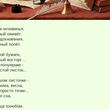
е мгновенья,
ный оживёт.
вдохновения,
ный полёт.
ой бумаге,
й восторг...
 полумраке -
стой листок...
шом листочке -
има, весна,
просто точки...
о сна.
ице ознобом,