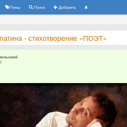
Темы
Поиск
Добавить
патина - стихотворение «ПОЭТ»
Вельский
25