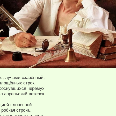
ас, лучами озарённый,
площённых строк,
проснувшихся черёмух
л апрельский ветерок.
дией словесной
 робкая строка,
 сквозь города и веси,