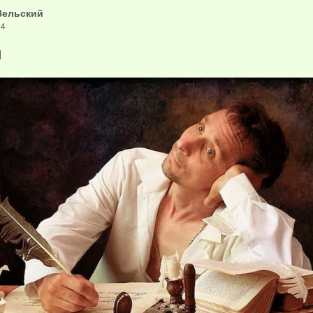
Вельский
24
и