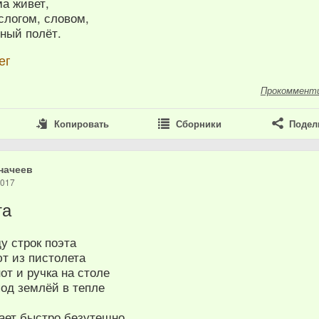
ма живет,
слогом, словом,
ный полёт.
ег
Прокоммент
Копировать
Сборники
Подел
начеев
2017
та
у строк поэта
ют из пистолета
от и ручка на столе
под землёй в тепле
кает быстро,безутешно