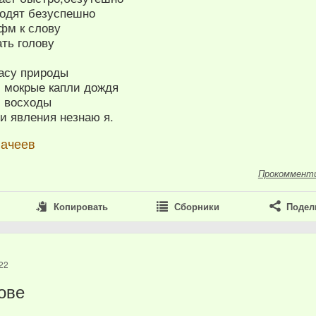
ходят безуспешно
фм к слову
ть голову
расу природы
и мокрые капли дождя
и восходы
ти явления незнаю я.
начеев
Прокоммент
Копировать
Сборники
Подел
22
лове