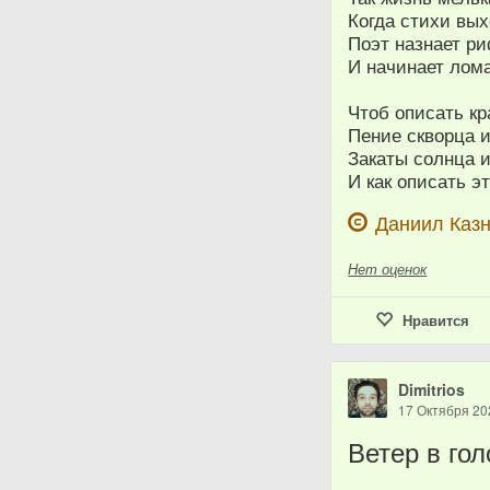
Когда стихи вы
Поэт назнает ри
И начинает лома
Чтоб описать к
Пение скворца 
Закаты солнца 
И как описать э
Даниил Каз
Нет
оценок
Нравится
Dimitrios
17 Октября 20
Ветер в го