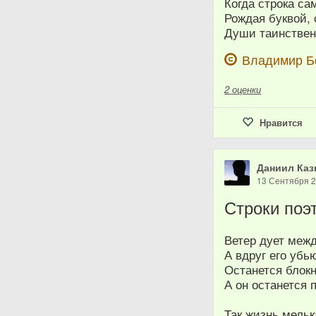
Когда строка са
Рождая буквой, 
Души таинствен
Владимир Б
2
оценки
Нравится
Даниил Каз
13 Сентября 
Строки поэ
Ветер дует межд
А вдруг его убь
Останется блокн
А он останется 
Так жизнь мель