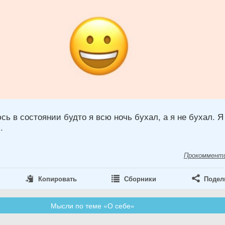
ь в состоянии будто я всю ночь бухал, а я не бухал. Я
.
Прокоммент
Копировать
Сборники
Подел
Мысли по теме «О себе»