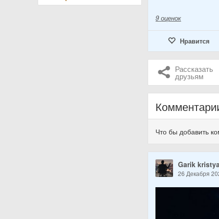
9
оценок
Нравится
Рассказать
друзьям
Комментари
Что бы добавить к
Garik kristy
26 Декабря 20