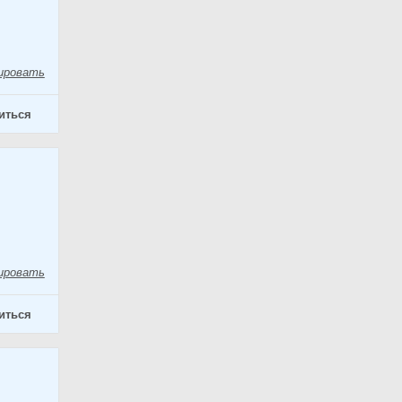
ировать
иться
ировать
иться