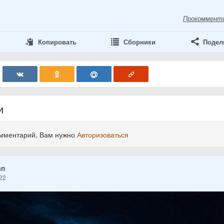
Прокоммент
Копировать
Сборники
Подел
и
омментарий, Вам нужно
Авторизоваться
an
22