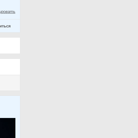
ировать
иться