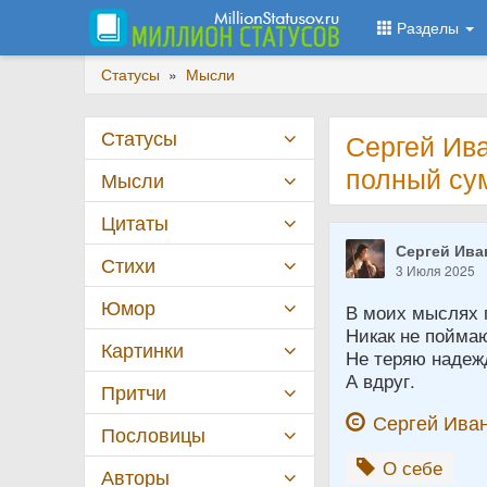
Разделы
Статусы
»
Мысли
Статусы
Сергей Ив
полный су
Мысли
Цитаты
Сергей Ива
Стихи
3 Июля 2025
Юмор
В моих мыслях 
Никак не пойма
Картинки
Не теряю надеж
А вдруг.
Притчи
Сергей Ива
Пословицы
О себе
Авторы