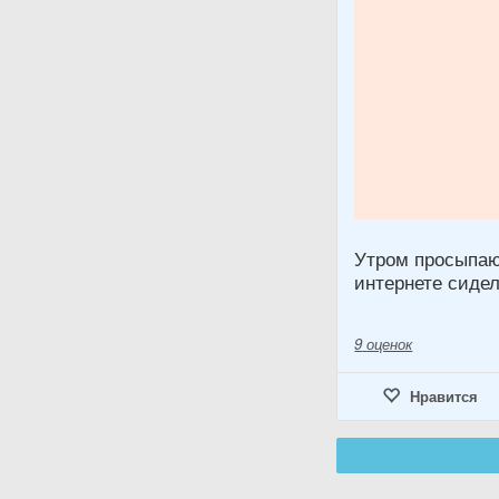
Утром просыпаюс
интернете сидел
9
оценок
Нравится