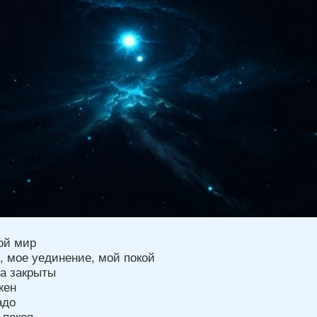
ой мир
, мое уединение, мой покой
да закрыты
жен
адо
 покоя