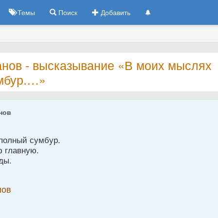
Темы
Поиск
Добавить
анов - высказывание «В моих мыслях
мбур.…»
нов
полный сумбур.
ю главную.
ды.
нов