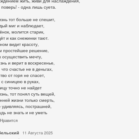
аждением жить, живи для наслаждения,
 поверь! - одна лишь суета.
изнь тот больше не спешит,
дый миг и наблюдает,
ёнок, молится старик,
ёт и как снежинки тают.
ном видит красоту,
м простейшее решение,
к осуществить мечту,
знь и верит в воскресенье,
 что счастье не в деньгах,
тво от горя не спасет,
 с синицею в руках,
ицу точно не найдет
знь, тот понял суть вещей,
нней жизни только смерть,
е удивляясь, пострашней,
дь не знать и не уметь
Нравится
Вельский
11 Августа 2025