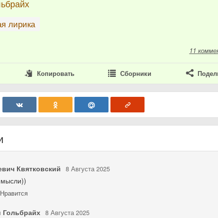
льбрайх
я лирика
11 комме
Копировать
Сборники
Подел
и
евич Квятковский
8 Августа 2025
 мысли))
Нравится
 Гольбрайх
8 Августа 2025