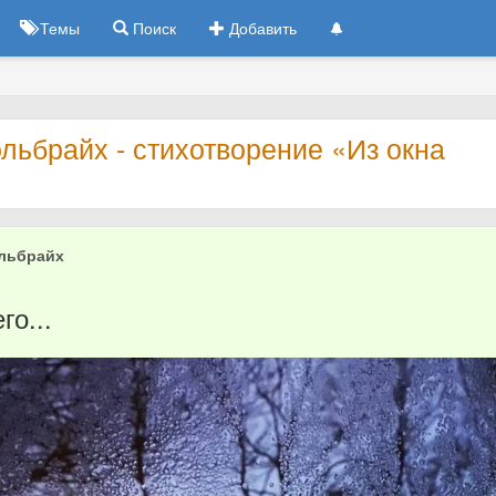
Темы
Поиск
Добавить
льбрайх - стихотворение «Из окна
льбрайх
5
го...