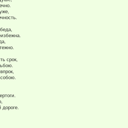
ечно.
уже,
чность.
 беда,
еизбежна.
да,
тежно.
ть срок,
дьбою.
 впрок,
 собою.
ертоги.
о,
й дороге.