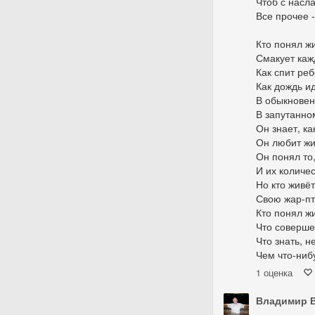
Чтоб с насл
Все прочее -
Кто понял ж
Смакует каж
Как спит реб
Как дождь ид
В обыкновен
В запутанно
Он знает, ка
Он любит жи
Он понял то,
И их количес
Но кто живёт
Свою жар-пт
Кто понял жи
Что соверше
Что знать, н
Чем что-нибу
1
оценка
Владимир 