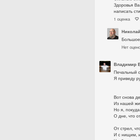
Здоровья Ва
написать ст
1
оценка
Николай
Большое
Нет
оцен
Владимир 
Печальный с
Я приведу р
Вот снова де
Из нашей жиз
Но я, покуда
О дне, что о
От стрел, чт
И с нищим, 