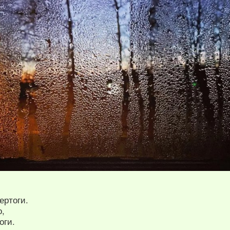
ертоги.
о,
оги.