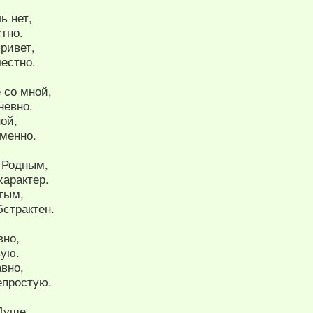
ь нет,
тно.
ривет,
естно.
е со мной,
невно.
ой,
менно.
 Родным,
характер.
тым,
бстрактен.
вно,
вую.
авно,
епростую.
Душе,