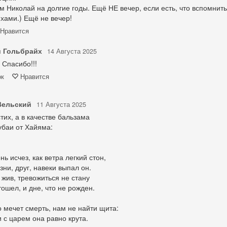
м Николай на долгие годы. Ещё НЕ вечер, если есть, что вспомнить
ихами.) Ещё не вечер!
Нравится
 Гольбрайх
14 Августа 2025
 Спасибо!!!
ок
Нравится
Вельский
11 Августа 2025
тих, а в качестве бальзама
убаи от Хайяма:
нь исчез, как ветра легкий стон,
ни, друг, навеки выпал он.
 жив, тревожиться не стану
тошел, и дне, что не рожден.
о мечет смерть, нам не найти щита:
и с царем она равно крута.