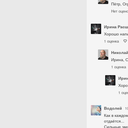
Пётр, Ог
Нет
оцен
Ирина Рас
Хорошо напи
1
оценка
Николай
Ирина, С
1
оценка
Ири
Хоро
1
оце
Водолей
1
Как в каждо
отдаётся...
Сильные эм