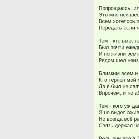
Попрощаюсь, ил
Это мне неизвес
Всем хотелось п
Передать если ч
Тем - кто вмест
Был почти ежед
И по жизни земн
Рядом шёл неиз
Близким всем и
Кто терпел мой 
Да я был не свя
Впрочем, и не а
Тем - кого уж да
Я не видел вжи
Но всегда всё р
Связь держал н
Ведь они все в 