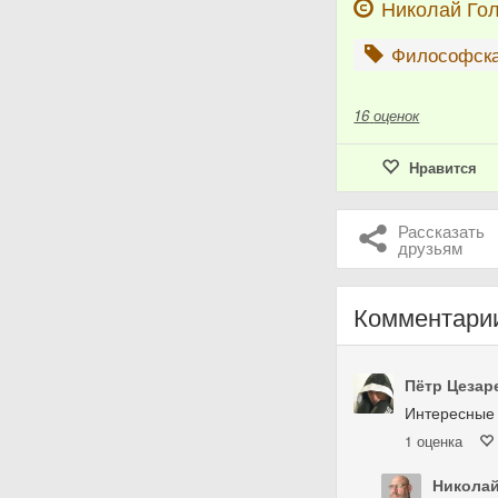
Николай Го
Философска
16
оценок
Нравится
Рассказать
друзьям
Комментари
Пётр Цезар
Интересные
1
оценка
Николай