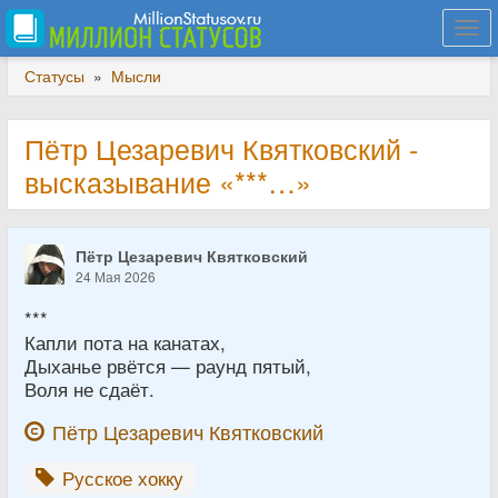
Togg
navi
Статусы
»
Мысли
Пётр Цезаревич Квятковский -
высказывание «***…»
Пётр Цезаревич Квятковский
24 Мая 2026
***
Капли пота на канатах,
Дыханье рвётся — раунд пятый,
Воля не сдаёт.
Пётр Цезаревич Квятковский
Русское хокку