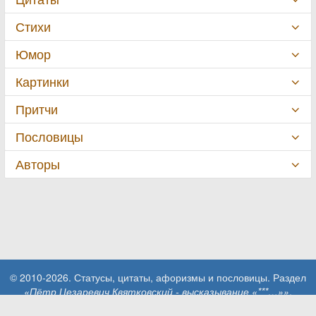
Стихи
Юмор
Картинки
Притчи
Пословицы
Авторы
© 2010-2026. Статусы, цитаты, афоризмы и пословицы. Раздел
«Пётр Цезаревич Квятковский - высказывание «***…»»
.
При использовании материалов сайта активная ссылка на сайт