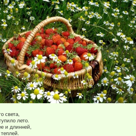
о света,
тупило лето.
ее и длинней,
 теплей.