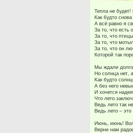
Тепла не будет!
Как будто снова
А всё равно я 
За то, что есть о
За то, что птиц
За то, что моты
За то, что он л
Которой так поро
Мы ждали долго,
Но солнца нет, а
Как будто солнц
А без него невы
И хочется надея
Что лето заключ
Ведь лето так не
Ведь лето – это
Июнь, июнь! Во
Верни нам радос