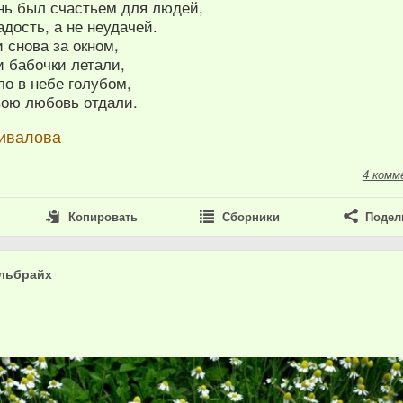
нь был счастьем для людей,
адость, а не неудачей.
 снова за окном,
и бабочки летали,
о в небе голубом,
вою любовь отдали.
ивалова
4 комм
Копировать
Сборники
Подел
льбрайх