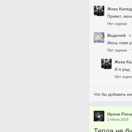
Жека Калед
Привет, июнь
Нет
оценок
Водолей
4
Июнь тоже ра
Нет
оценок
Жека Ка
И я рад,
Нет
оцен
Что бы добавить к
Ирина Рас
2 Июня 2025
Тепла не б