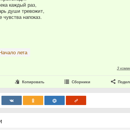
ека каждый раз,
арь души тревожит,
е чувства напоказ.
Начало лета
3 комм
Копировать
Сборники
Подел
и