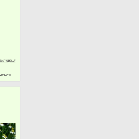
ентария
иться