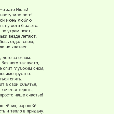
 Но зато Июнь!
 наступило лето!
свой июнь люблю
н, ну хотя б за это.
ы по утрам поют,
льки везде летают,
юбовь отдал свою,
ю не хватает...
 лето за окном.
 без него так пусто,
е спит глубоким сном,
носимо грустно.
ться опять,
ит в свои объятья,
 хочется терять,
 просто наше счастье!
лшебник, чародей!
ть и тепло в придачу,