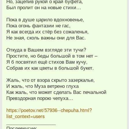
Но, зацепив рукой о край буфета,
Был пролит он на новые стихи…
Пока в душе царило вдохновенье,
Пока огонь фантазии не гас,
Я как всегда их стёр без сожаленья,
Не зная, сколь важны они для Вас.
Откуда в Вашем взгляде эти тучи?
Простите, но беды большой в том нет –
Я б посвятил ещё стихов Вам кучу,
Собрав их как цветы в большой букет.
Жаль, что от взора скрыто зазеркалье,
И жаль, что Муза ветрено глуха
Как жаль, что может сделать Вас печальной
Превздорная порою чепуха…
https://poetov.net/57936--chepuha.html?
list_context=users
___________________
Послевкусие: