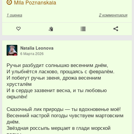
Mila Poznanskaia
1
оценка
2 комментария
Natalia Leonova
6 Марта 2026
Ручьи разбудит солнышко весенним днём,
И улыбнётся ласково, прощаясь с февралём.
И побегут ручьи звеня, дрожа весенним
хрусталём
И в сердце зазвенит весна, и ты любовью
окрылён!
Сказочный лик природы — ты вдохновенье моё!
Весенний настрой погоды чувствуем мартовским
днём.
Звёздная россыпь мерцает в глади морской
волны.