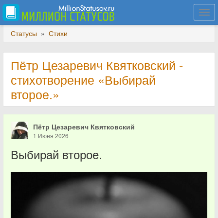
Togg
navi
Статусы
»
Стихи
Пётр Цезаревич Квятковский -
стихотворение «Выбирай
второе.»
Пётр Цезаревич Квятковский
1 Июня 2026
Выбирай второе.