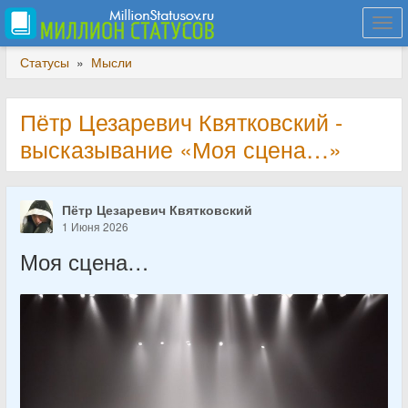
Togg
navi
Статусы
»
Мысли
Пётр Цезаревич Квятковский -
высказывание «Моя сцена…»
Пётр Цезаревич Квятковский
1 Июня 2026
Моя сцена…