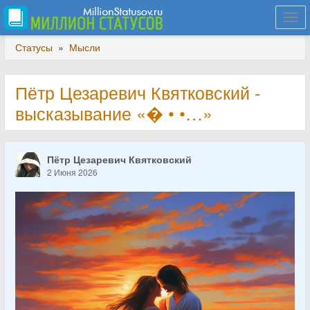
Togg
navi
Статусы
»
Мысли
Пётр Цезаревич Квятковский -
высказывание «� • •…»
Пётр Цезаревич Квятковский
2 Июня 2026