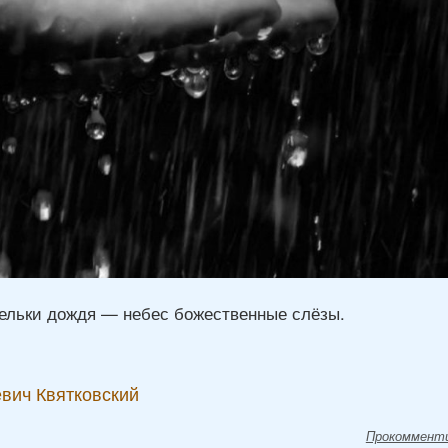
ельки дождя — небес божественные слёзы.
вич Квятковский
Прокоммент