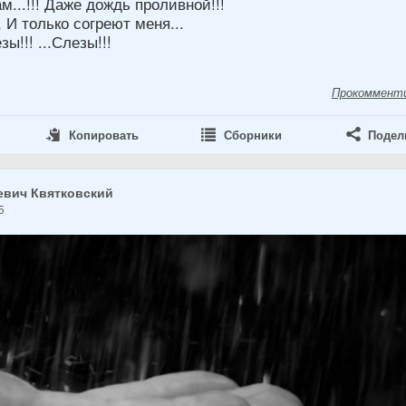
...!!! Даже дождь проливной!!!
 И только согреют меня...
ы!!! ...Слезы!!!
Прокоммент
Копировать
Сборники
Подел
евич Квятковский
5