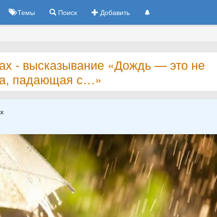
Темы
Поиск
Добавить
ах - высказывание «Дождь — это не
да, падающая с…»
ах