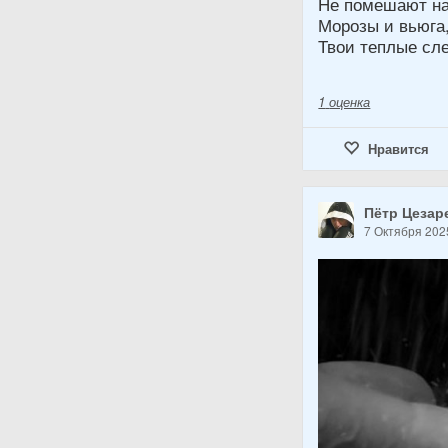
Не помешают нам
Морозы и вьюга,
Твои теплые слез
1
оценка
Нравится
Пётр Цезар
7 Октября 202