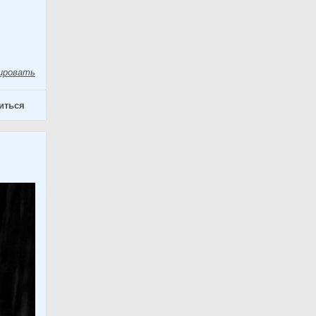
ировать
иться