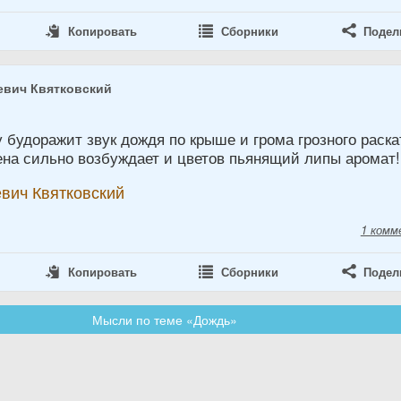
Копировать
Сборники
Подел
евич Квятковский
 будоражит звук дождя по крыше и грома грозного раска
ена сильно возбуждает и цветов пьянящий липы аромат!
вич Квятковский
1 комм
Копировать
Сборники
Подел
Мысли по теме «Дождь»