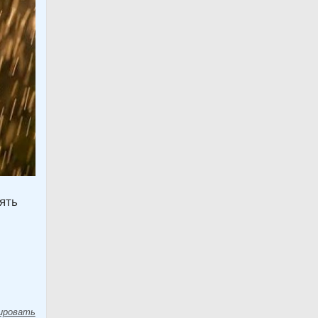
ять
ировать