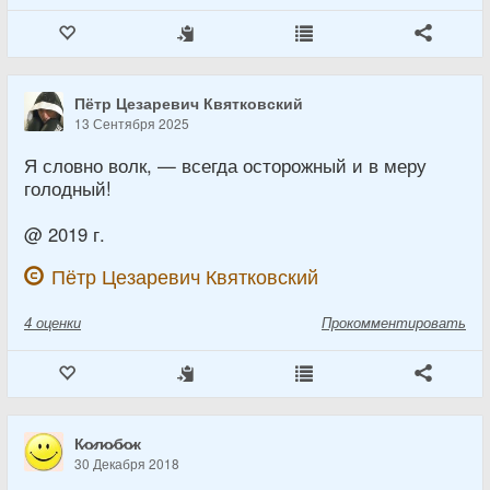
Пётр Цезаревич Квятковский
13 Сентября 2025
Я словно волк, — всегда осторожный и в меру
голодный!
@ 2019 г.
Пётр Цезаревич Квятковский
4
оценки
Прокомментировать
К̷о̷л̷о̷б̷о̷к
30 Декабря 2018