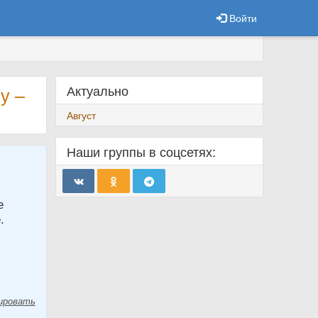
Войти
Актуально
у –
Август
Наши группы в соцсетях:
е
.
ировать