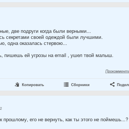
3
ные, две подруги когда были верными...
ись секретами своей одеждой были лучшими.
ю, одна оказалась стервою...
.
, пишешь ей угрозы на email , ушел твой малыш.
Прокоммент
Копировать
Сборники
Подел
12
к прошлому, его не вернуть, как ты этого не поймешь...?