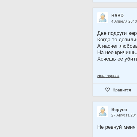
HARD
4 Апреля 201
Две подруги вер
Когда то делил
А насчет любовь
На нее кричишь
Хочешь ее убить
Нет
оценок
Нравится
Веруня
27 Августа 20
Не ревнуй меня 