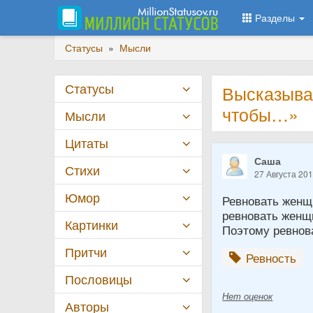
Разделы
Статусы
»
Мысли
Статусы
Высказыва
чтобы…»
Мысли
Цитаты
Саша
Стихи
27 Августа 20
Юмор
Ревновать женщ
ревновать женщи
Картинки
Поэтому ревнова
Притчи
Ревность
Пословицы
Нет
оценок
Авторы