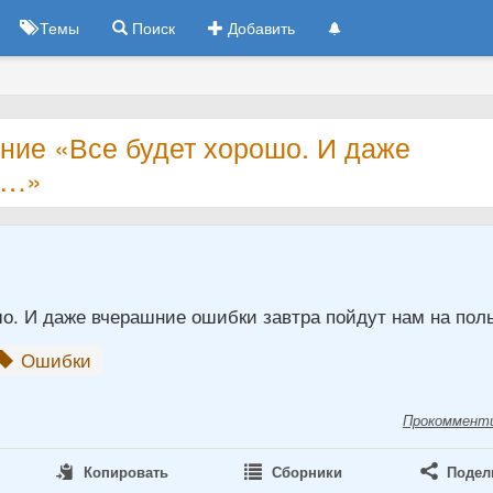
Темы
Поиск
Добавить
ние «Все будет хорошо. И даже
е…»
о. И даже вчерашние ошибки завтра пойдут нам на поль
Ошибки
Прокоммент
Копировать
Сборники
Подел