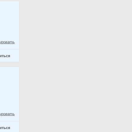
ировать
иться
!
ировать
иться