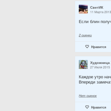
СветИК
11 Марта 201
Если блин получ
2
оценки
Нравится
Художница
27 Июля 2015
Каждое утро на
Впереди замеча
Нет
оценок
Нравится