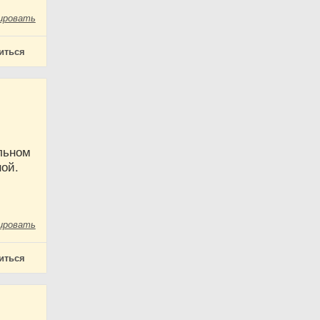
ировать
иться
ильном
ной.
ировать
иться