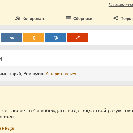
Прокоммент
Копировать
Сборники
Подел
и
омментарий, Вам нужно
Авторизоваться
о заставляет тебя побеждать тогда, когда твой разум гов
вержен.
анеда