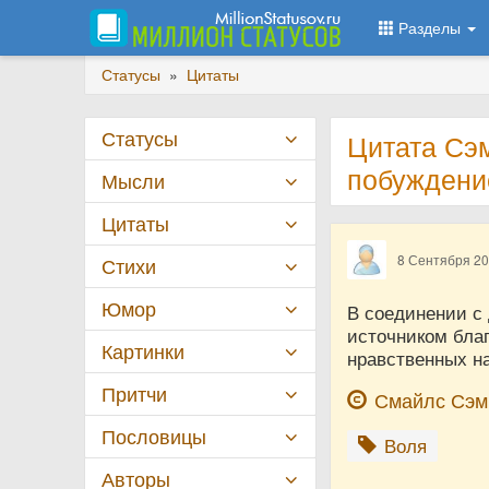
Разделы
Статусы
»
Цитаты
Статусы
Цитата Сэ
побужден
Мысли
Цитаты
8 Сентября 2
Стихи
Юмор
В соединении с
источником благ
Картинки
нравственных на
Притчи
Смайлс Сэ
Пословицы
Воля
Авторы