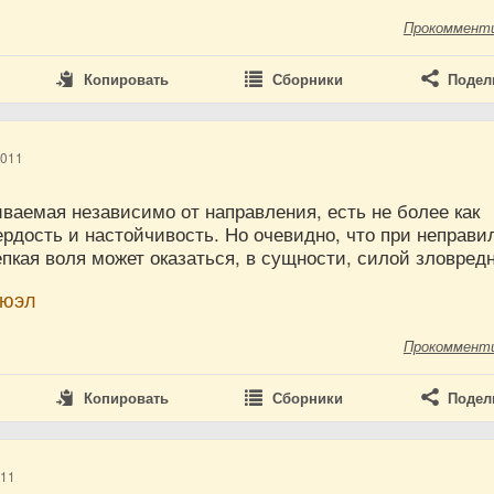
Прокоммент
Копировать
Сборники
Подел
2011
ваемая независимо от направления, есть не более как
ердость и настойчивость. Но очевидно, что при неправ
пкая воля может оказаться, в сущности, силой зловред
мюэл
Прокоммент
Копировать
Сборники
Подел
011