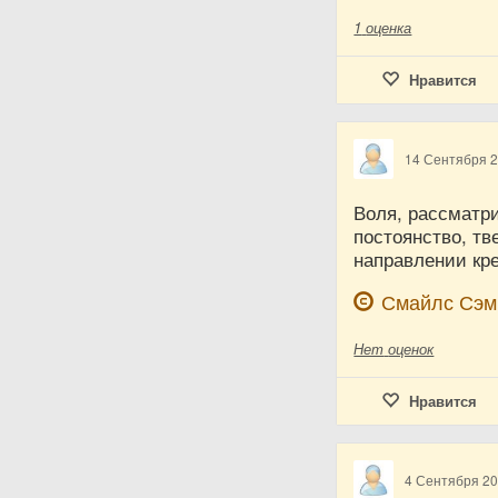
1
оценка
Нравится
14 Сентября 
Воля, рассматри
постоянство, тв
направлении кре
Смайлс Сэ
Нет
оценок
Нравится
4 Сентября 2