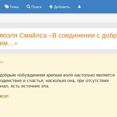
Темы
Поиск
Добавить
мюэля Смайлса «В соединении с доб
ием…»
011
 добрым побуждением крепкая воля настолько является
оденствия и счастья, насколько она, при отсутствии
чал, есть источник зла.
мюэл