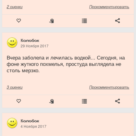
2
оценки
Прокомментировать
К̷о̷л̷о̷б̷о̷к
29 Ноября 2017
Вчера заболела и лечилась водкой... Сегодня, на
фоне жуткого похмелья, простуда выглядела не
столь мерзко.
3
оценки
Прокомментировать
К̷о̷л̷о̷б̷о̷к
4 Ноября 2017