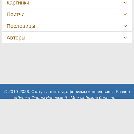
Картинки
Притчи
Пословицы
Авторы
© 2010-2026. Статусы, цитаты, афоризмы и пословицы. Раздел
«Шутка Фаины Раневской «Моя любимая болезнь —
чесотка…»»
.
При использовании материалов сайта активная ссылка на сайт
MillionStatusov.ru обязательна!
Контакты: info@MillionStatusov.ru.
Пользовательское соглашение
Конфиденциальность