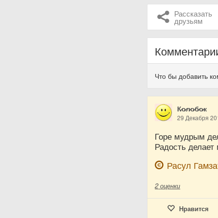
Рассказать
друзьям
Комментари
Что бы добавить к
К̷о̷л̷о̷б̷о̷к
29 Декабря 20
Горе мудрым де
Радость делает
Расул Гамза
2
оценки
Нравится