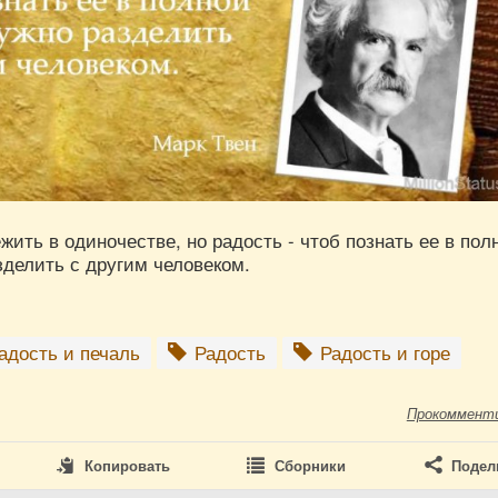
жить в одиночестве, но радость - чтоб познать ее в пол
зделить с другим человеком.
адость и печаль
Радость
Радость и горе
Прокоммент
Копировать
Сборники
Подел