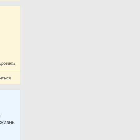
ировать
иться
т
 жизнь