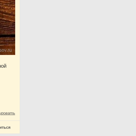
ной
ировать
иться