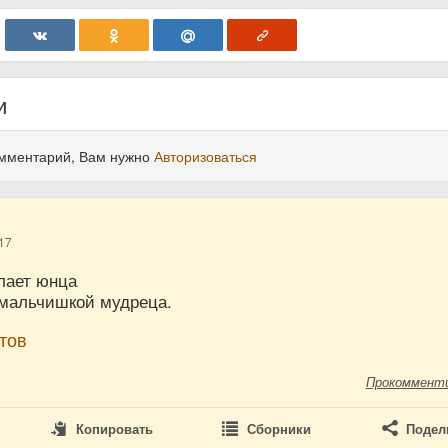
и
омментарий, Вам нужно
Авторизоваться
17
лает юнца
 мальчишкой мудреца.
тов
Прокоммент
Копировать
Сборники
Подел