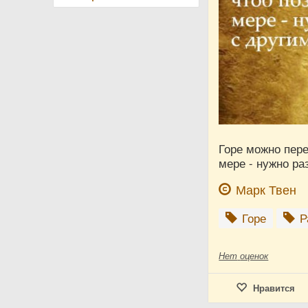
Горе можно пере
мере - нужно ра
Марк Твен
Горе
Р
Нет
оценок
Нравится