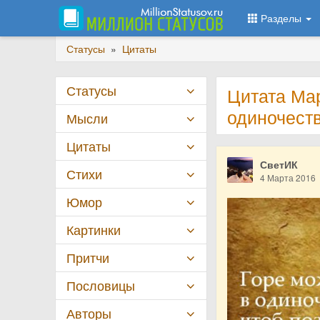
Разделы
Статусы
»
Цитаты
Статусы
Цитата Ма
одиночест
Мысли
Цитаты
СветИК
Стихи
4 Марта 2016
Юмор
Картинки
Притчи
Пословицы
Авторы