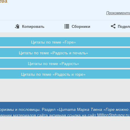
ева
Прокоммент
Копировать
Сборники
Подел
Цитаты по теме «Горе»
Цитаты по теме «Радость и печаль»
Цитаты по теме «Радость»
Цитаты по теме «Радость и горе»
форизмы и пословицы. Раздел
«Цитата Марка Твена «Горе можно 
вании материалов сайта активная ссылка на сайт MillionStatusov.ru
Контакты: info@MillionStatusov.ru.
Пользовательское соглашение
Конфиденциальность