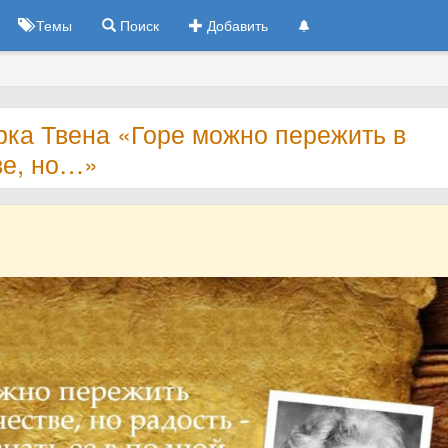
Темы
Поиск
Добавить
рка Твена «Горе можно пережить в
ве, но…»