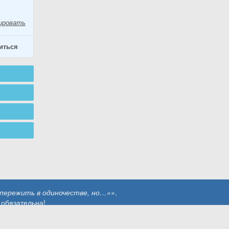
ировать
иться
пережить в одиночестве, но…»»
.
 обязательна!