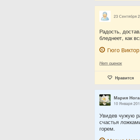
23 Сентября 
Радость, достав
бледнеет, как в
Гюго Виктор
Нет
оценок
Нравится
Мария Нога
10 Января 20
Увидев чужую ра
счастья ложками
горем.