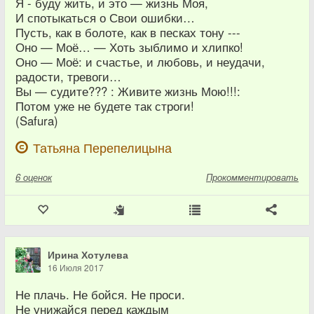
Я - буду жить, и это — жизнь Моя,
И спотыкаться о Свои ошибки…
Пусть, как в болоте, как в песках тону ---
Оно — Моё… — Хоть зыблимо и хлипко!
Оно — Моё: и счастье, и любовь, и неудачи,
радости, тревоги…
Вы — судите??? : Живите жизнь Мою!!!:
Потом уже не будете так строги!
(Safura)
Татьяна Перепелицына
6
оценок
Прокомментировать
Ирина Хотулева
16 Июля 2017
Не плачь. Не бойся. Не проси.
Не унижайся перед каждым