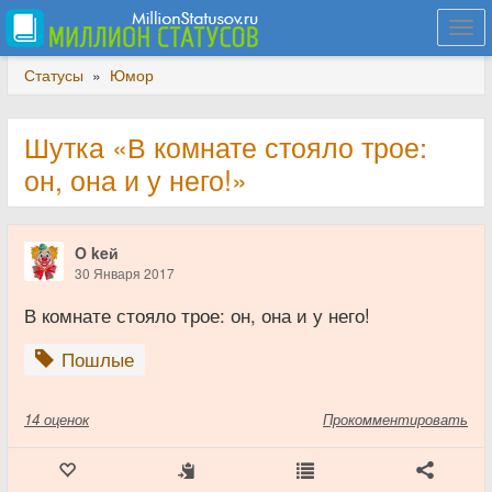
Togg
navi
Статусы
»
Юмор
Шутка «В комнате стояло трое:
он, она и у него!»
O keй
30 Января 2017
В комнате стояло трое: он, она и у него!
Пошлые
14
оценок
Прокомментировать