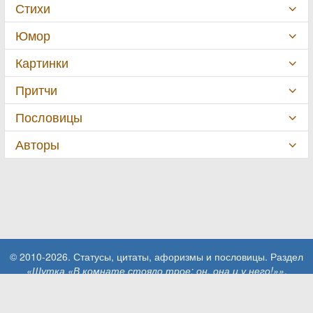
Стихи
Юмор
Картинки
Притчи
Пословицы
Авторы
© 2010-2026. Статусы, цитаты, афоризмы и пословицы. Раздел
«Шутка «В комнате стояло трое: он, она и у него!»»
.
При использовании материалов сайта активная ссылка на сайт
MillionStatusov.ru обязательна!
Контакты: info@MillionStatusov.ru.