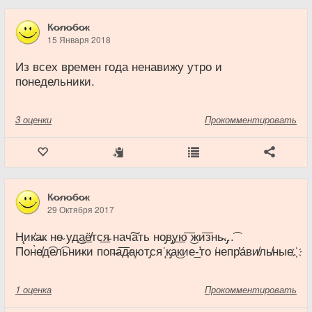
К̷о̷л̷о̷б̷о̷к
15 Января 2018
Из всех времен года ненавижу утро и
понедельники.
3
оценки
Прокомментировать
К̷о̷л̷о̷б̷о̷к
29 Октября 2017
Н̨ик̕а̶к не̴ уд͜а͟ё̸тс͟я̵ нач͠ать но̡в̡у͟ю͞ ͜жи͞зн͏ь̴.̡..͡
Пон̀е̸д͡ел͡ьни̵ки поп̶а͞д̷а̧ют̡с͏я͘ ̨к̡а͜кие͢-̛то ͘непр̕а́ви̸ль̸ные.҉
1
оценка
Прокомментировать