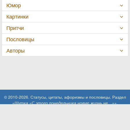
Юмор
Картинки
Притчи
Пословицы
Авторы
© 2010-2026. Статусы, цитаты, афоризмы и пословицы. Раздел
«Шутка «С этого понедельника новую жизнь не…»»
.
При использовании материалов сайта активная ссылка на сайт
MillionStatusov.ru обязательна!
Контакты: info@MillionStatusov.ru.
Пользовательское соглашение
Конфиденциальность