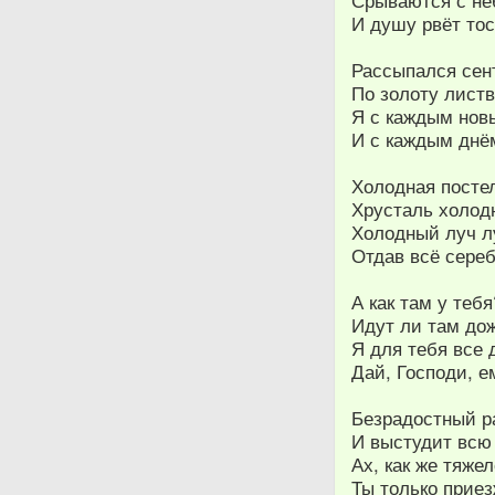
Срываются с не
И душу рвёт то
Рассыпался сен
По золоту лист
Я с каждым новы
И с каждым днё
Холодная пост
Хрусталь холод
Холодный луч лу
Отдав всё сере
А как там у тебя
Идут ли там дож
Я для тебя все
Дай, Господи, е
Безрадостный р
И выстудит всю
Ах, как же тяже
Ты только при