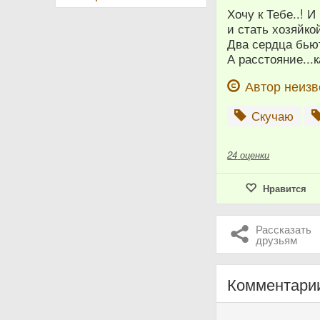
Хочу к Тебе..! И
и стать хозяйко
Два сердца бьют
А расстояние...к
Автор неизв
Скучаю
24
оценки
Нравится
Рассказать
друзьям
Комментари