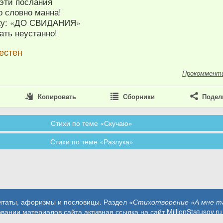
 эти послания
о словно манна!
ожу: «ДО СВИДАНИЯ»
ать неустанно!
естен
Прокоммент
Копировать
Сборники
Подел
Стихи по теме «Скучаю»
Стихи по теме «Разлука»
цитаты, афоризмы и пословицы. Раздел
«Стихотворение «А мне та
вании материалов сайта активная ссылка на сайт MillionStatusov.ru
Контакты: info@MillionStatusov.ru.