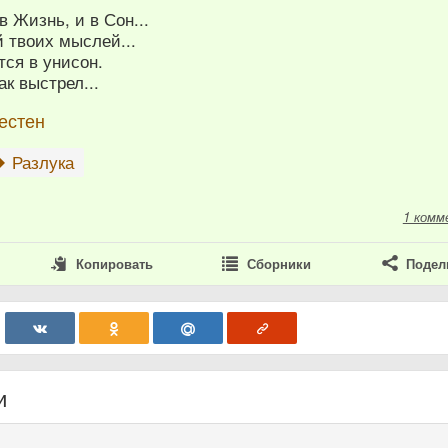
 в Жизнь, и в Сон...
й твоих мыслей...
ся в унисон.
ак выстрел...
естен
Разлука
1 комм
Копировать
Сборники
Подел
и