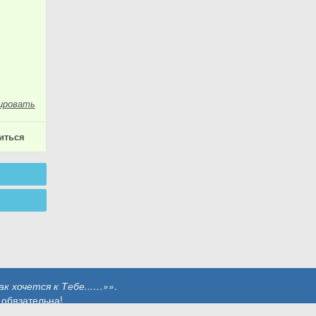
ировать
иться
к хочется к Тебе...…»»
.
 обязательна!