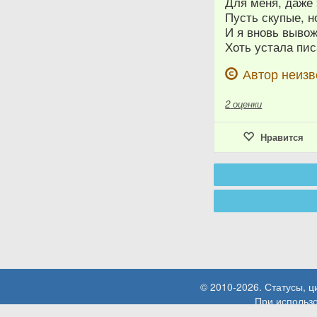
Для меня, даже
Пусть скупые, н
И я вновь выв
Хоть устала пис
Автор неизв
2
оценки
Нравится
© 2010-2026. Статусы, 
При использо