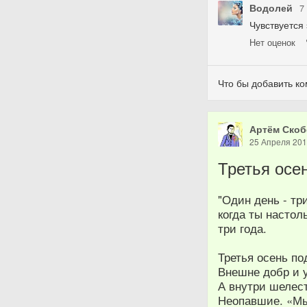
Водолей
7
Чувствуется 
Нет
оценок
Что бы добавить к
Артём Скоб
25 Апреля 20
Третья осе
"Один день - тр
когда ты настол
три года.
Третья осень по
Внешне добр и 
А внутри шелес
Неопавшие. «М