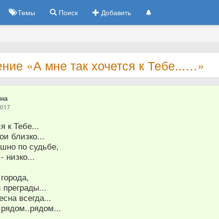
Темы
Поиск
Добавить
ние «А мне так хочется к Тебе...…»
на
2017
я к Тебе...
ои близко...
шно по судьбе,
- низко...
 города,
 преграды...
есна всегда...
.рядом..рядом...