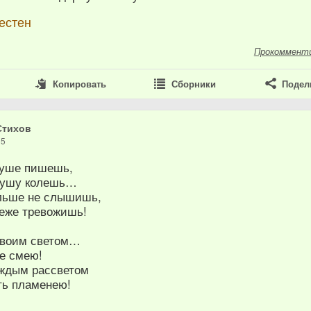
естен
Прокоммент
Копировать
Сборники
Подел
Стихов
15
суше пишешь,
душу колешь…
льше не слышишь,
реже тревожишь!
своим светом…
не смею!
аждым рассветом
ть пламенею!