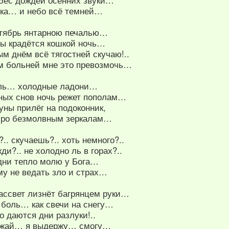
бес дождей осенних звуки…
ска… и небо всё темней…
тябрь янтарною печалью…
вы крадётся кошкой ночь…
м днём всё тягостней скучаю!..
м больней мне это превозмочь…
ель… холодные ладони…
ных снов ночь режет пополам…
ны прилёг на подоконник,
бро безмолвным зеркалам…
?.. скучаешь?.. хоть немного?..
ди?.. не холодно ль в горах?..
 дни тепло молю у Бога…
му не ведать зло и страх…
ассвет лизнёт багрянцем руки…
 боль… как свечи на снегу…
ло даются дни разлуки!..
езжай… я выдержу… смогу…