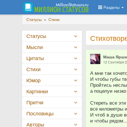
Разделы
Статусы
»
Стихи
Статусы
Стихотворе
Мысли
Маша Ярши
Цитаты
12 Сентября 
Стихи
А мне так хочетс
И чтобы губы тв
Юмор
Пройтись неслы
а поцелуи низко 
Картинки
Притчи
Стереть все эти
все километры и
Пословицы
И чтоб в душе в
и чтобы рядом..
Авторы