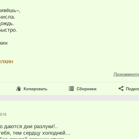
живёшь»,
числа.
дождь.
ыстро.
кин
ёлкин
Прокоммент
Копировать
Сборники
Подел
2016
ло даются дни разлуки!..
тебя, тем сердцу холодней…