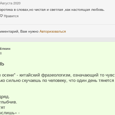
 Августа 2020
эротика в словах,но чистая и светлая ,как настоящая любовь.
Нравится
омментарий, Вам нужно
Авторизоваться
ёлкин
18
нь
и осени" - китайский фразеологизм, означающий то чувс
ько сильно скучаешь по человеку, что один день тянется 
дряд.
улыбчив.
тят
ыслишь» -