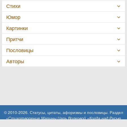
Стихи
Юмор
Картинки
Притчи
Пословицы
Авторы
© 2010-2026. Статусы, цитаты, афоризмы и пословицы. Раздел
«Стихотворение Марины Царь Волковой «Когда над Русью
дождь рыдает…»»
.