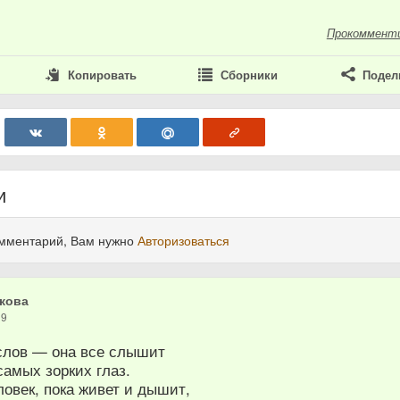
Прокоммент
Копировать
Сборники
Подел
и
омментарий, Вам нужно
Авторизоваться
кова
19
слов — она все слышит
амых зорких глаз.
овек, пока живет и дышит,