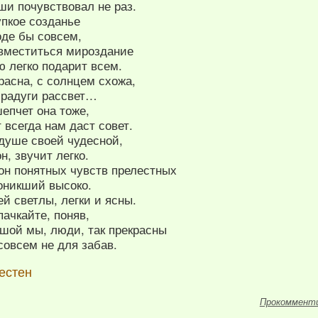
ши почувствовал не раз.
упкое созданье
оде бы совсем,
 вместиться мироздание
ю легко подарит всем.
расна, с солнцем схожа,
 радуги рассвет…
епчет она тоже,
всегда нам даст совет.
душе своей чудесной,
н, звучит легко.
он понятных чувств прелестных
оникший высоко.
й светлы, легки и ясны.
пачкайте, поняв,
ушой мы, люди, так прекрасны
совсем не для забав.
естен
Прокоммент