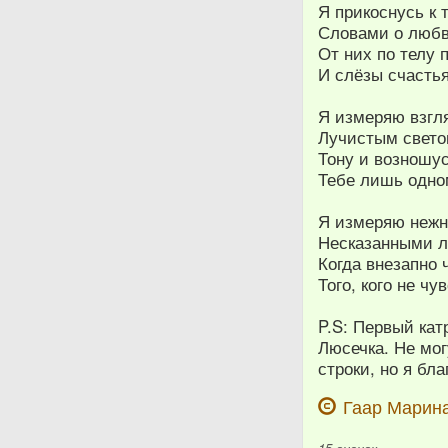
Я прикоснусь к 
Словами о любв
От них по телу 
И слёзы счасть
Я измеряю взгля
Лучистым свето
Тону и возношус
Тебе лишь одном
Я измеряю нежн
Несказанными 
Когда внезапно
Того, кого не ч
P.S: Первый кат
Люсечка. Не мог
строки, но я бл
Гаар Марин