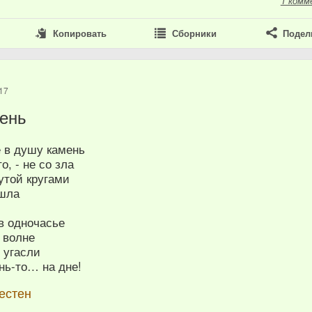
1 комм
Копировать
Сборники
Подел
17
ень
 в душу камень
, - не со зла
утой кругами
ошла
в одночасье
 волне
 угасли
нь-то… на дне!
естен