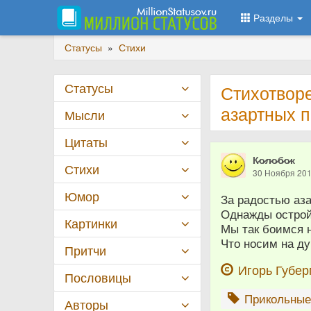
Разделы
Статусы
»
Стихи
Статусы
Стихотвор
азартных 
Мысли
Цитаты
К̷о̷л̷о̷б̷о̷к
Стихи
30 Ноября 20
Юмор
За радостью аз
Однажды острой
Картинки
Мы так боимся 
Что носим на д
Притчи
Игорь Губе
Пословицы
Прикольны
Авторы