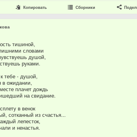
Копировать
Сборники
Подел
кова
ость тишиной,
 лишними словами
 чувствуешь душой,
увствуешь руками.
к тебе - душой,
я в ожидании,
вместе плачет дождь
ришедший на свидание.
сплету в венок
й, сотканный из счастья...
каждый лепесток,
чали и ненастья.