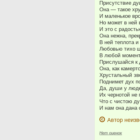
Присутствие ду
Она — такое хр
И маленькое вр
Но может в ней
И это с радость
Она нежна, прек
В ней теплота и
Любовью тихо ш
В любой момент 
Прислушайся к 
Она, как камерто
Хрустальный зв
Поднимет дух п
Да, души у люде
Их чернотой не 
Что с чистою д
И нам она дана 
Автор неизв
Нет
оценок