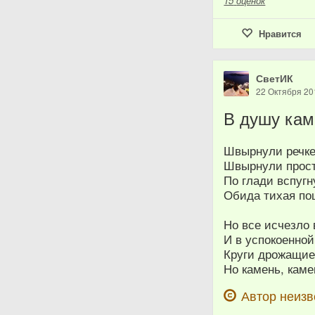
15
оценок
Нравится
СветИК
22 Октября 20
В душу кам
Швырнули речке
Швырнули просто
По глади вспугн
Обида тихая п
Но все исчезло 
И в успокоенной
Круги дрожащие
Но камень, каме
Автор неизв