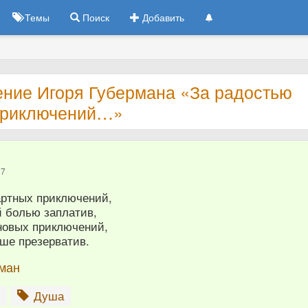
Темы
Поиск
Добавить
ение Игоря Губермана «За радостью
приключений…»
17
артных приключений,
 болью заплатив,
новых приключений,
уше презерватив.
рман
е
Душа