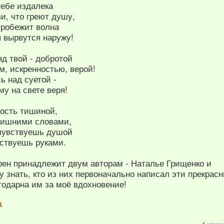
тебе издалека
и, что греют душу,
пробежит волна
я вырвутся наружу!
д твой - добротой
м, искренностью, верой!
ь над суетой -
у на свете веря!
ость тишиной,
лишними словами,
 чувствуешь душой
увствуешь руками.
рен принадлежит двум авторам - Наталье Грищенко и
у знать, кто из них первоначально написал эти прекрасн
агодарна им за моё вдохновение!
а