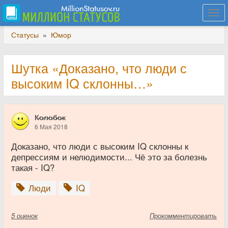
Togg
navi
Статусы
»
Юмор
Шутка «Доказано, что люди с
высоким IQ склонны…»
К̷о̷л̷о̷б̷о̷к
6 Мая 2018
Доказано, что люди с высоким IQ склонны к
депрессиям и нелюдимости... Чё это за болезнь
такая - IQ?
Люди
IQ
5
оценок
Прокомментировать