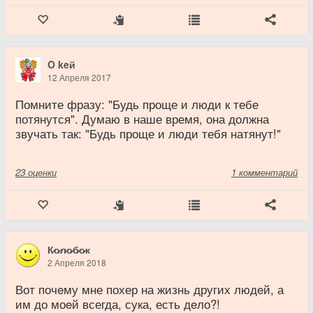
O keй
12 Апреля 2017
Помните фразу: "Будь проще и люди к тебе
потянутся". Думаю в наше время, она должна
звучать так: "Будь проще и люди тебя натянут!"
23
оценки
1 комментарий
К̷о̷л̷о̷б̷о̷к
2 Апреля 2018
Вот почeму мне похер на жизнь других людeй, а
им до моeй всегда, сука, есть дeло?!