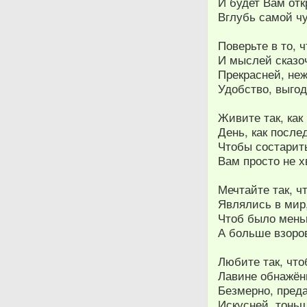
И будет Вам от
Вглубь самой ч
Поверьте в то, 
И мыслей сказо
Прекрасней, не
Удобство, выгод
Живите так, как
День, как после
Чтобы состарит
Вам просто не х
Мечтайте так, ч
Являлись в мир,
Чтоб было мень
А больше взоров
Любите так, что
Лавине обнажён
Безмерно, преда
Искусней, тоньш