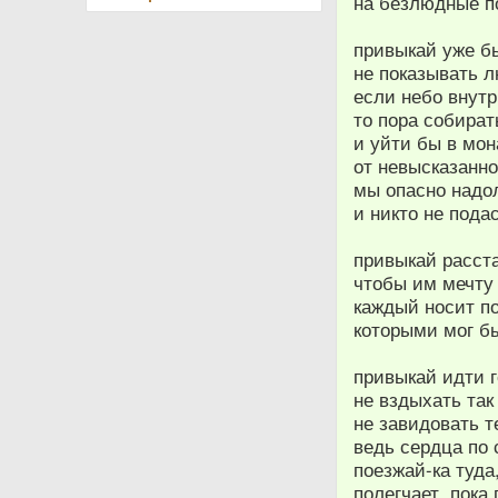
на безлюдные п
привыкай уже б
не показывать 
если небо внутр
то пора собират
и уйти бы в мон
от невысказанно
мы опасно надо
и никто не подас
привыкай расст
чтобы им мечту
каждый носит п
которыми мог б
привыкай идти г
не вздыхать так
не завидовать т
ведь сердца по 
поезжай-ка туда,
полегчает. пока