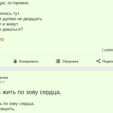
дро, осторожно.
ялось тут.
 далеко не двадцать.
 и живут.
е деваться?
тр
1 комм
Копировать
Сборники
Подел
кова
2017
 жить по зову сердца,
 по зову сердца,
грешить,