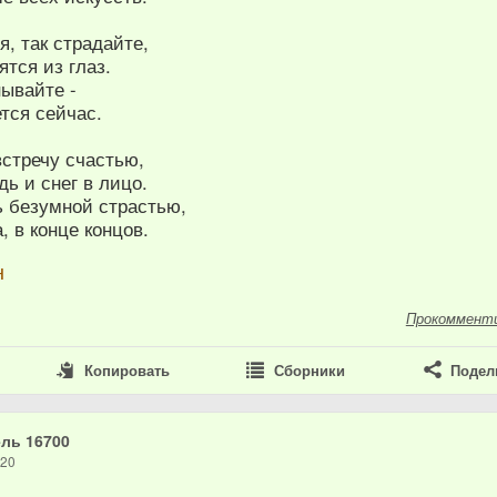
я, так страдайте,
ятся из глаз.
нывайте -
тся сейчас.
встречу счастью,
дь и снег в лицо.
ь безумной страстью,
, в конце концов.
н
Прокоммент
Копировать
Сборники
Подел
ль 16700
020