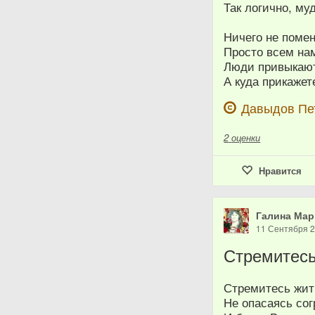
Так логично, му
Ничего не помен
Просто всем нам
Люди привыкают
А куда прикажет
Давыдов Пе
2
оценки
Нравится
Галина Мар
11 Сентября 
Стремитесь
Стремитесь жить
Не опасаясь со