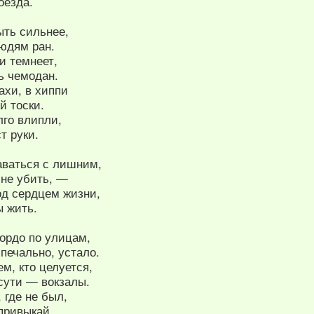
оезда.
ыть сильнее,
людям ран.
и темнеет,
ь чемодан.
ахи, в хиппи
й тоски.
лго влипли,
т руки.
аваться с лишним,
 не убить, —
од сердцем жизни,
ы жить.
ордо по улицам,
 печально, устало.
ем, кто целуется,
сути — вокзалы.
 где не был,
 привыкай.