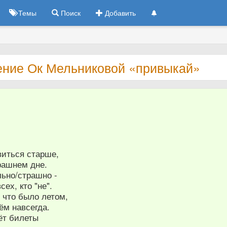
Темы
Поиск
Добавить
ение Ок Мельниковой «привыкай»
8
виться старше,
рашнем дне.
льно/страшно -
ех, кто "не".
 что было летом,
нём навсегда.
ёт билеты