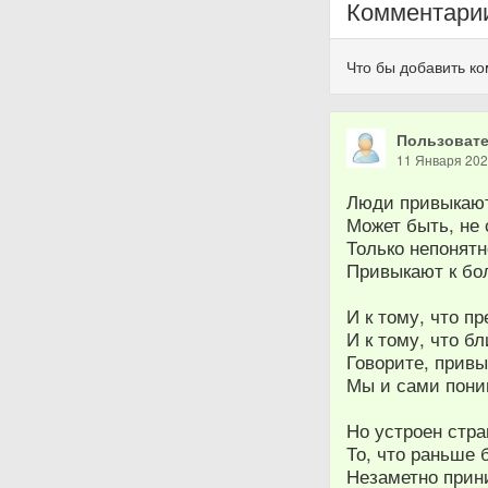
Комментари
Что бы добавить к
Пользовате
11 Января 20
Люди привыкают
Может быть, не 
Только непонят
Привыкают к бо
И к тому, что п
И к тому, что б
Говорите, привы
Мы и сами пони
Но устроен стр
То, что раньше
Незаметно прин