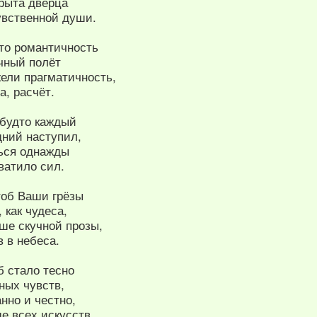
крыта дверца
увственной души.
что романтичность
чный полёт
жели прагматичность,
а, расчёт.
 будто каждый
дний наступил,
ься однажды
ватило сил.
тоб Ваши грёзы
 как чудеса,
ше скучной прозы,
 в небеса.
б стало тесно
ных чувств,
нно и честно,
е всех искусств.