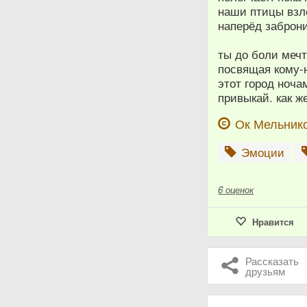
наши птицы взл
наперёд заброни
ты до боли меч
посвящая кому-
этот город ноча
привыкай. как ж
Ок Мельник
Эмоции
6
оценок
Нравится
Рассказать
друзьям