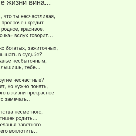
е жизни вина...
, что ты несчастливая,
и просрочен кредит…
 родное, красивое,
очка» вслух говорит…
ко богатых, зажиточных,
лышать в судьбе?
ланье несбыточным,
 слышишь, тебе…
ругие несчастные?
ет, но нужно понять,
ого в жизни прекрасное
его замечать…
тства несметного,
етишек родить…
еланья заветного
 его воплотить…