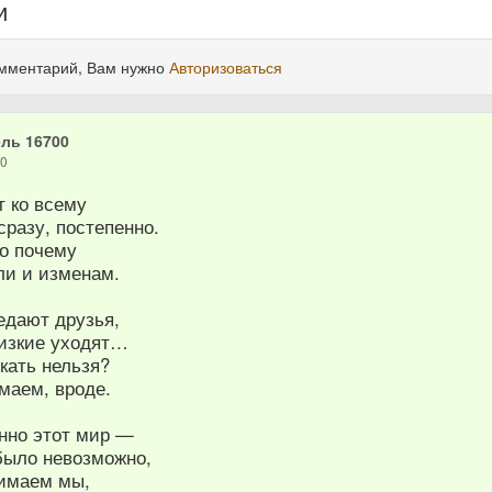
и
омментарий, Вам нужно
Авторизоваться
ль 16700
20
 ко всему
сразу, постепенно.
но почему
ли и изменам.
редают друзья,
лизкие уходят…
кать нельзя?
маем, вроде.
анно этот мир —
 было невозможно,
имаем мы,