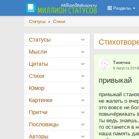
Разделы
Статусы
»
Стихи
Статусы
Стихотвор
Мысли
Танечка
Цитаты
9 Августа 201
Стихи
привыкай
Юмор
привыкай стано
Картинки
не жалеть о вче
это вовсе не бо
Притчи
повычёркивать вс
ты ведь знаешь,
Пословицы
то останется в 
наша память да
Авторы