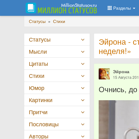
Разделы
Статусы
»
Стихи
Статусы
Эйрона - с
неделя!»
Мысли
Цитаты
Эйрона
Стихи
15 Августа 20
Юмор
Очнись, до 
Картинки
Притчи
Пословицы
Авторы