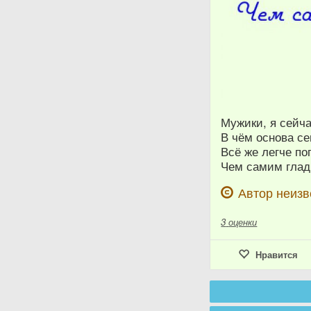
Мужики, я сейча
В чём основа се
Всё же легче по
Чем самим глади
Автор неизв
3
оценки
Нравится