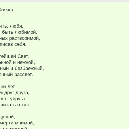
Стихов
6
ить, любя,
и быть любимой,
нных растворимой,
писав себя.
тейшей Свет,
нной и нежной,
рный и безбрежный,
очный рассвет.
зни лет
 друг друга,
го супруга
 читать ответ.
душой,
смерти мнимой,
зни неземной