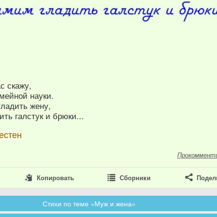
с скажу,
мейной науки.
гладить жену,
ть галстук и брюки...
естен
Прокоммент
Копировать
Сборники
Подел
Стихи по теме «Муж и жена»