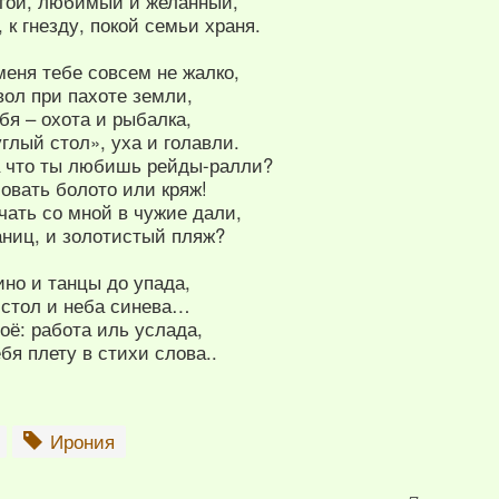
огой, любимый и желанный,
 к гнезду, покой семьи храня.
меня тебе совсем не жалко,
вол при пахоте земли,
бя – охота и рыбалка,
глый стол», уха и голавли.
а что ты любишь рейды-ралли?
овать болото или кряж!
чать со мной в чужие дали,
аниц, и золотистый пляж?
но и танцы до упада,
 стол и неба синева…
оё: работа иль услада,
бя плету в стихи слова..
Ирония