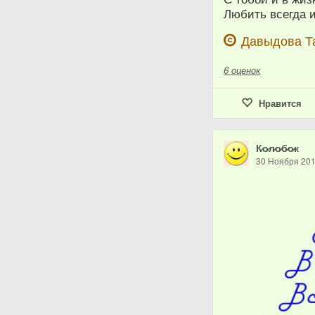
Любить всегда 
Давыдова Т
6
оценок
Нравится
К̷о̷л̷о̷б̷о̷к
30 Ноября 20