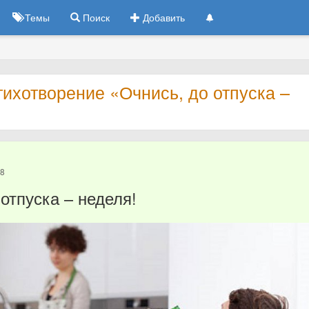
Темы
Поиск
Добавить
тихотворение «Очнись, до отпуска –
18
отпуска – неделя!