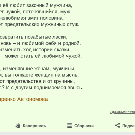
ы её любит законный мужчина,
ет чужой, потерявшийся, муж.
 нелюбимая вмиг половина,
от предательских мужниных стуж.
возвратить позабытые ласки,
вновь – и любимой себя и родной.
изменить ход истории сказки,
 – может стать ей любимой чужой.
, изменявшие жёнам, мужчины,
, вы толкаете женщин на мысль:
 от предательства и от кручины,
с? И с другим поднимаемся ввысь.
аренко Автономова
Прокоммент
Копировать
Сборники
Подел