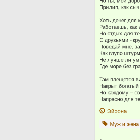
Но ты, мой дор
Прилип, как сыч,
Хоть денег для 
Работаешь, как 
Но отдых для те
С друзьями «кру
Поведай мне, з
Как глупо штурм
Не лучше ли ум
Где море без гр
Там плещется ви
Накрыт богатый
Но каждому – св
Напрасно для те
Эйрона
Муж и жена