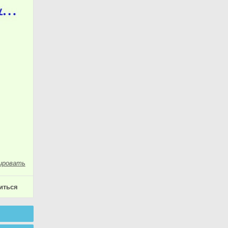
ировать
иться