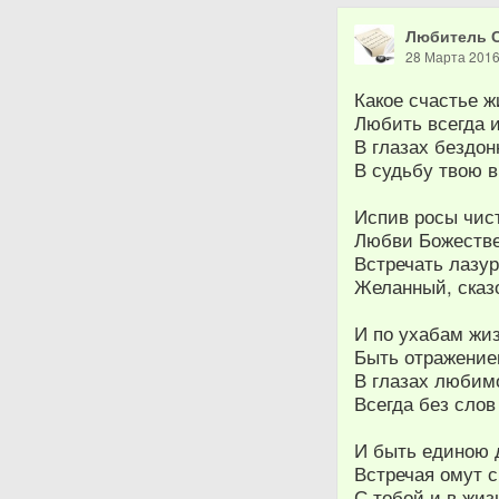
Любитель 
28 Марта 201
Какое счастье ж
Любить всегда 
В глазах бездо
В судьбу твою в
Испив росы чис
Любви Божестве
Встречать лазу
Желанный, сказ
И по ухабам жи
Быть отражением
В глазах любимо
Всегда без слов
И быть единою 
Встречая омут 
С тобой и в жи