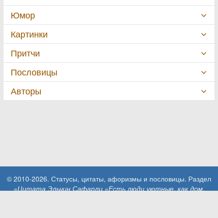
Юмор
Картинки
Притчи
Пословицы
Авторы
© 2010-2026. Статусы, цитаты, афоризмы и пословицы. Раздел
«Цитата Эльчин Сафарли «Есть люди уютные, как дом.
Обнимаешь их…»»
.
При использовании материалов сайта активная ссылка на сайт
MillionStatusov.ru обязательна!