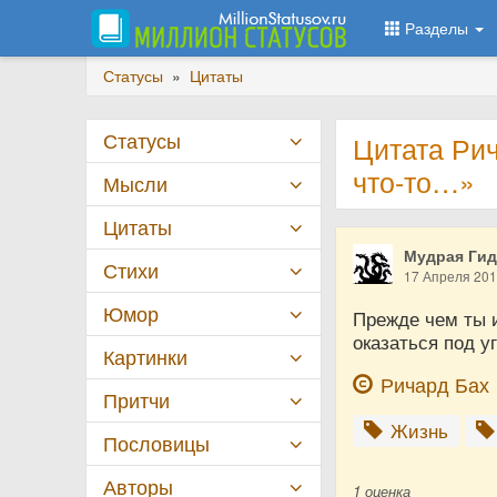
Разделы
Статусы
»
Цитаты
Статусы
Цитата Ри
что-то…»
Мысли
Цитаты
Мудрая Ги
Стихи
17 Апреля 20
Юмор
Прежде чем ты 
оказаться под у
Картинки
Ричард Бах
Притчи
Жизнь
Пословицы
Авторы
1
оценка