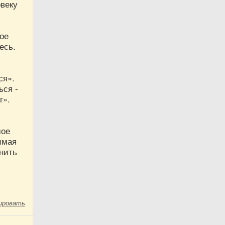
овеку
вое
есь.
ся».
ься -
г».
мое
имая
нить
ировать