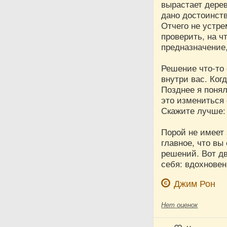
вырастает дерев
дано достоинст
Отчего не устре
проверить, на ч
предназначение,
Решение что-то 
внутри вас. Ког
Позднее я понял
это измениться 
Скажите лучше:
Порой не имеет 
главное, что вы
решений. Вот дв
себя: вдохновен
Джим Рон
Нет
оценок