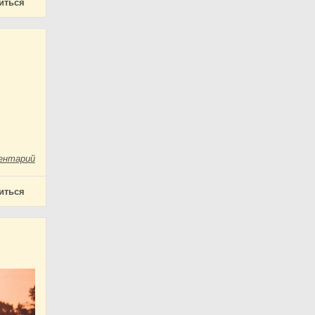
иться
ентарий
иться