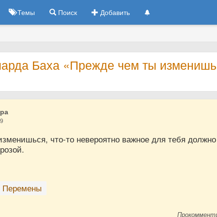
Темы
Поиск
Добавить
чарда Баха «Прежде чем ты изменишь
дра
19
изменишься, что-то невероятно важное для тебя должно
грозой.
Перемены
Прокоммент