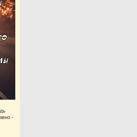
едь
авно -