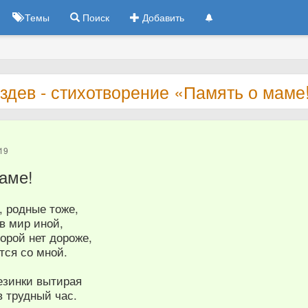
Темы
Поиск
Добавить
здев - стихотворение «Память о маме
19
аме!
, родные тоже,
 в мир иной,
торой нет дороже,
тся со мной.
лезинки вытирая
в трудный час.