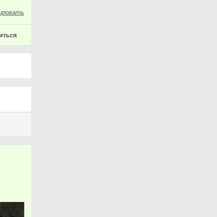
ировать
иться