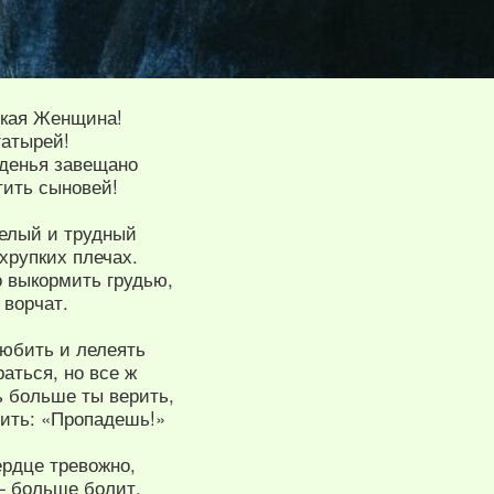
ская Женщина!
гатырей!
жденья завещано
тить сыновей!
желый и трудный
хрупких плечах.
о выкормить грудью,
 ворчат.
любить и лелеять
аться, но все ж
ь больше ты верить,
дить: «Пропадешь!»
ердце тревожно,
— больше болит.