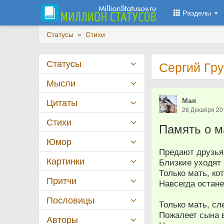
Разделы
Статусы
»
Стихи
Статусы
Сергий Гру
Мысли
Мая
Цитаты
26 Декабря 20
Стихи
Память о м
Юмор
Предают друзья
Картинки
Близкие уходят
Только мать, ко
Притчи
Навсегда остане
Пословицы
Только мать, с
Пожалеет сына 
Авторы