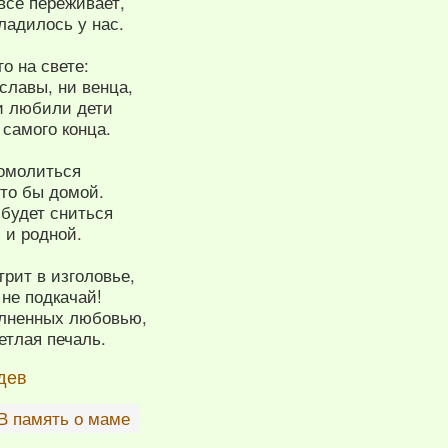
 все переживает,
ладилось у нас.
го на свете:
 славы, ни венца,
 и любили дети
 самого конца.
помолиться
дто бы домой.
 будет сниться
 и родной.
трит в изголовье,
- не подкачай!
полненных любовью,
етлая печаль.
дев
В память о маме