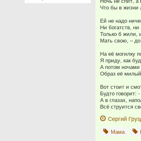
Ночь не спит, а
Что бы в жизни 
Ей не надо ниче
Ни богатств, ни
Только б жили,
Мать свою, – до
На её могилку 
Я приду, как бу
А потом ночами
Образ её милый
Вот стоит и смо
Будто говорит: 
А в глазах, на
Всё струится св
Сергий Груз
Мама