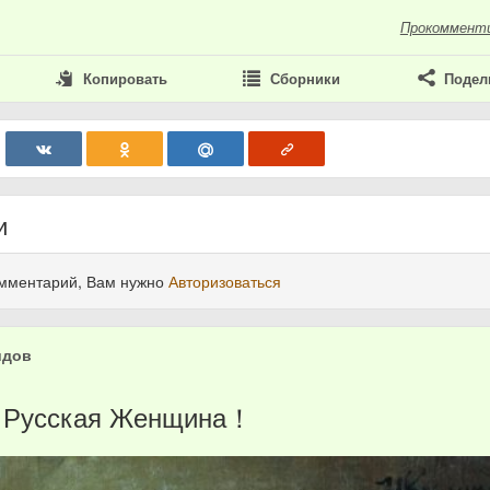
Прокоммент
Копировать
Сборники
Подел
и
омментарий, Вам нужно
Авторизоваться
идов
0
я Русская Женщина！