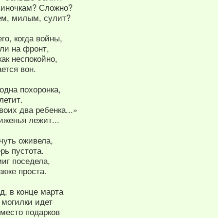
овиночкам? Сложно?
ем, милым, сулит?
го, когда войны,
ли на фронт,
ак неспокойно,
ется вон.
одна похоронка,
летит.
воих два ребенка...»
иженья лежит...
чуть оживела,
ерь пустота.
миг поседела,
акже проста.
д, в конце марта
а могилки идет
вместо подарков