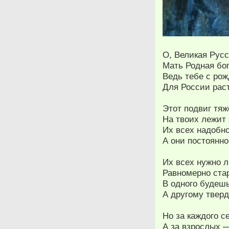
О, Великая Рус
Мать Родная бо
Ведь тебе с ро
Для России рас
Этот подвиг тя
На твоих лежит 
Их всех надобн
А они постоянно
Их всех нужно 
Равномерно стар
В одного будеш
А другому твер
Но за каждого с
А за взрослых 