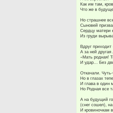
Как им там, кр
Что же в будущ
Но страшнее все
Сыновей призва
Сердцу матери к
Из груди вырыва
Вдруг приходит 
А за ней другая 
«Мать родная! Т
И удар… Без дв
Откачали. Чуть-
Но в глазах теп
И глава в один 
Но Родная все т
А на будущий го
(снег сошел), н
И кровиночкам 