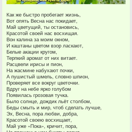
Как же быстро пробегает жизнь,
Вот опять Весна нас покидает,
Май цветущий, ты остановись,
Красотой своей нас восхищая.
Вон калина за моим окном,
И каштаны цветом взор ласкают,
Белые акации кругом,
Терпкий аромат от них витает.
Расцвели ирисы и пион,
На жасмине набухают почки,
А пушистый шмель, словно шпион,
Проверяет все вокруг цветочки.
Вдруг на небе ярко голубом
Появилась грозовая тучка.
Было солнце, дождик льёт столбом,
Беды смыть и мир, чтоб сделать лучше,
Эх, Весна, пора любви, добра,
Красотой своею восхищает,
Май уже «Пока», кричит, пора,
На прощанье нам букеты дарит.