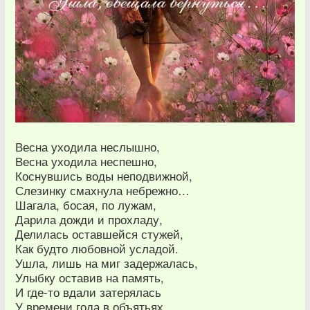
Весна уходила неслышно,
Весна уходила неспешно,
Коснувшись воды неподвижной,
Слезинку смахнула небрежно…
Шагала, босая, по лужам,
Дарила дожди и прохладу,
Делилась оставшейся стужей,
Как будто любовной усладой.
Ушла, лишь на миг задержалась,
Улыбку оставив на память,
И где-то вдали затерялась
У времени года в объятьях.