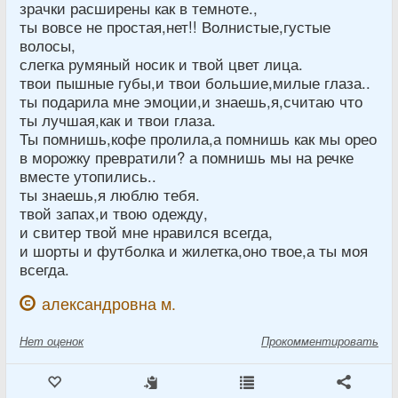
зрачки расширены как в темноте.,
ты вовсе не простая,нет!! Волнистые,густые
волосы,
слегка румяный носик и твой цвет лица.
твои пышные губы,и твои большие,милые глаза..
ты подарила мне эмоции,и знаешь,я,считаю что
ты лучшая,как и твои глаза.
Ты помнишь,кофе пролила,а помнишь как мы орео
в морожку превратили? а помнишь мы на речке
вместе утопились..
ты знаешь,я люблю тебя.
твой запах,и твою одежду,
и свитер твой мне нравился всегда,
и шорты и футболка и жилетка,оно твое,а ты моя
всегда.
александровна м.
Нет
оценок
Прокомментировать