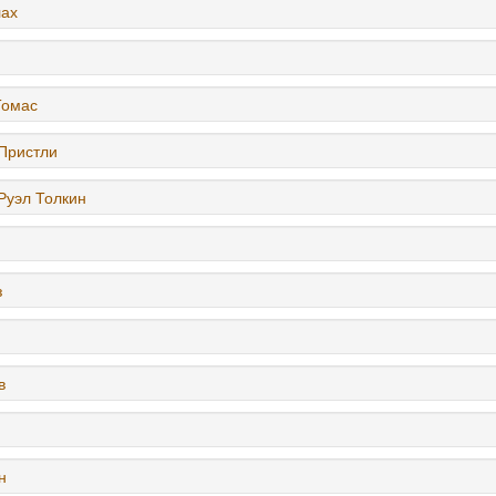
лах
Томас
Пристли
Руэл Толкин
з
в
н