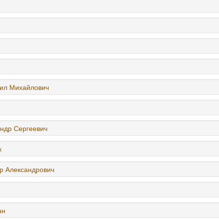
ил Михайлович
ндр Сергеевич
к
р Александрович
ан