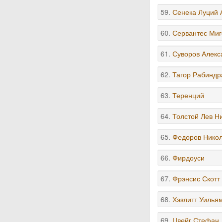
59.
Сенека Луций 
60.
Сервантес Миг
61.
Суворов Алекс
62.
Тагор Рабиндр
63.
Теренций
64.
Толстой Лев Н
65.
Федоров Нико
66.
Фирдоуси
67.
Фрэнсис Скотт
68.
Хэзлитт Уилья
69.
Цвейг Стефан