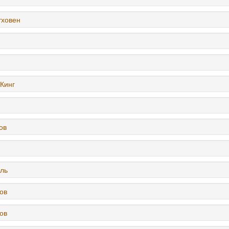
тховен
Кинг
ов
ль
ов
ов