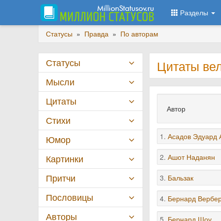
Разделы
Статусы
»
Правда
»
По авторам
Статусы
Цитаты ве
Мысли
Цитаты
Автор
Стихи
1.
Асадов Эдуард 
Юмор
2.
Ашот Наданян
Картинки
Притчи
3.
Бальзак
Пословицы
4.
Бернард Вербе
Авторы
5.
Бернард Шоу