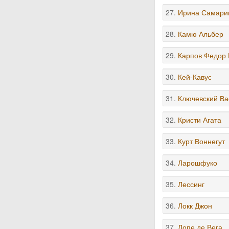
27.
Ирина Самари
28.
Камю Альбер
29.
Карпов Федор
30.
Кей-Кавус
31.
Ключевский Ва
32.
Кристи Агата
33.
Курт Воннегут
34.
Ларошфуко
35.
Лессинг
36.
Локк Джон
37.
Лопе де Вега