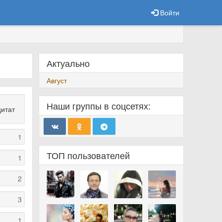
Войти
Актуально
Август
Наши группы в соцсетях:
цитат
1
ТОП пользователей
1
2
3
1