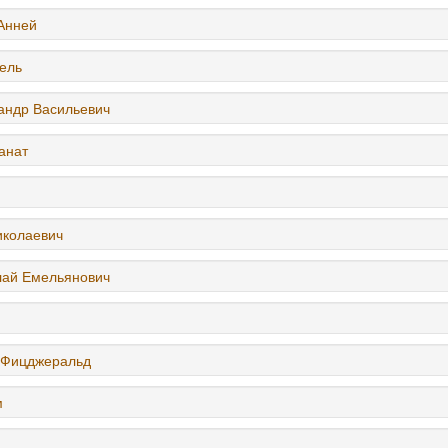
Анней
ель
андр Васильевич
анат
иколаевич
лай Емельянович
 Фицджеральд
м