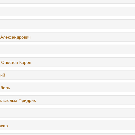
 Александрович
-Огюстен Карон
кий
ебель
Вильгельм Фридрих
асар