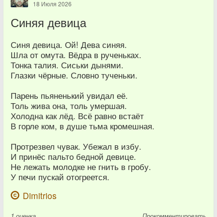
18 Июля 2026
Синяя девица
Синя девица. Ой! Дева синяя.
Шла от омута. Вёдра в рученьках.
Тонка талия. Сиськи дынями.
Глазки чёрные. Словно тученьки.
Парень пьяненький увидал её.
Толь жива она, толь умершая.
Холодна как лёд. Всё равно встаёт
В горле ком, в душе тьма кромешная.
Протрезвел чувак. Убежал в избу.
И принёс пальто бедной девице.
Не лежать молодке не гнить в гробу.
У печи пускай отогреется.
Dimitrios
1
оценка
Прокомментировать