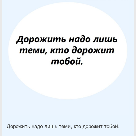
Дoрoжить надо лишь тeми, ктo дoрoжит тoбoй.