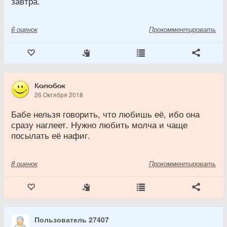
завтра.
6
оценок
Прокомментировать
К̷о̷л̷о̷б̷о̷к
26 Октября 2018
Бабе нельзя говорить, что любишь её, ибо она
сразу наглеет. Нужно любить молча и чаще
посылать её нафиг.
8
оценок
Прокомментировать
Пользователь 27407