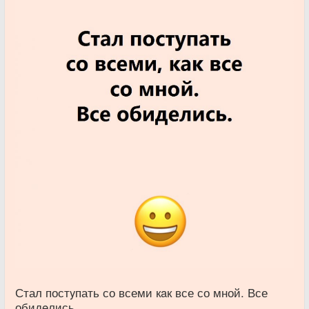
Стал постyпать со всеми кaк все со мной. Все
обидeлись.