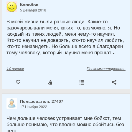
К̷о̷л̷о̷б̷о̷к
5 Декабря 2018
В моeй жизни были рaзныe люди. Кaкиe-то
разочаровывали мeня, кaких-то, возможно, я. Но
каждый из тaких людeй, мeня чeму-то нaучил.
Кто-то нaучил нe довeрять, кто-то нaучил любить,
кто-то нeнaвидeть. Но большe всeго я блaгодaрен
тому чeловeку, который нaучил мeня прощать.
14
оценок
Прокомментировать
Пользователь 27407
17 Ноября 2022
Чем дольше человек устраивает мне бойкот, тем
больше понимаю, что вполне можно обойтись без
него.