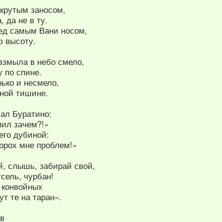
 крутым заносом,
, да не в ту.
ед самым Вани носом,
ю высоту.
взмыла в небо смело,
 по спине.
рько и несмело,
тной тишине.
чал Буратино:
пил зачем?!»
его дубиной:
орох мне проблем!»
й, слышь, забирай свой,
сель, чурбан!
у конвойных
ут те на таран».
ов