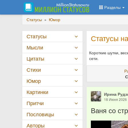
Разделы
Статусы
»
Юмор
Статусы
Статусы н
Мысли
Короткие шутки, ве
Цитаты
сети.
Стихи
Р
С
Юмор
Картинки
Ирина Рудз
18 Июня 2026
Притчи
Ваня со ст
Пословицы
Авторы