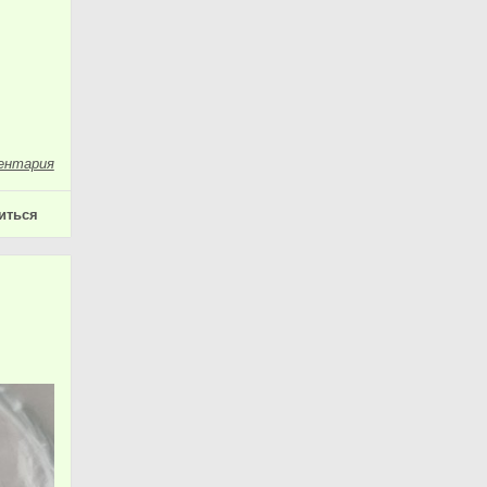
ентария
иться