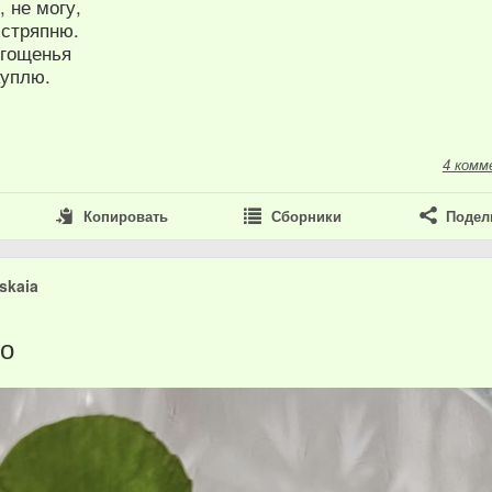
 не могу,
 стряпню.
угощенья
куплю.
4 комм
Копировать
Сборники
Подел
skaia
то