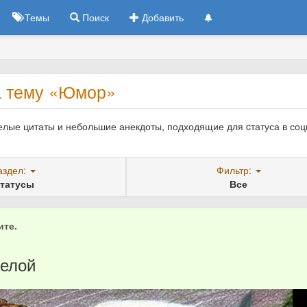
Темы
Поиск
Добавить
а тему «Юмор»
селые цитаты и небольшие анекдоты, подходящие для cтатуса в со
аздел:
Фильтр:
татусы
Все
ите.
релой