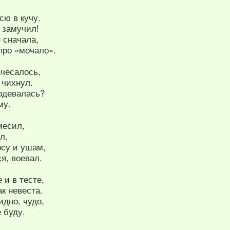
сю в кучу.
 замучил!
 сначала,
 про «мочало».
ачесалось,
 чихнул.
подевалась?
му.
месил,
л.
осу и ушам,
я, воевал.
 и в тесте,
ак невеста.
идно, чудо,
е буду.