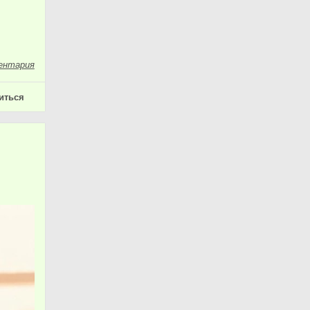
ентария
иться