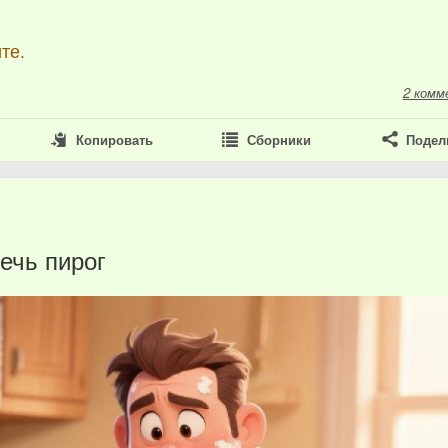
те.
2 комм
Копировать
Сборники
Подел
печь пирог