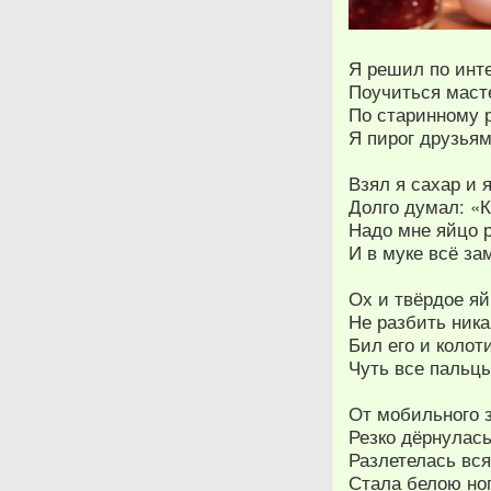
Я решил по инт
Поучиться маст
По старинному 
Я пирог друзьям
Взял я сахар и 
Долго думал: «К
Надо мне яйцо 
И в муке всё за
Ох и твёрдое яй
Не разбить никак
Бил его и коло
Чуть все пальцы
От мобильного 
Резко дёрнулась
Разлетелась вся
Стала белою ног