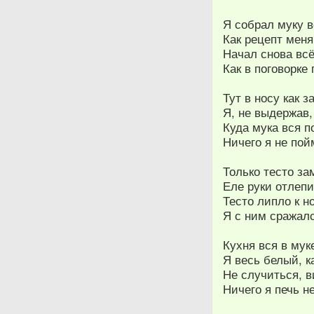
Я собрал муку в
Как рецепт меня
Начал снова всё
Как в поговорке
Тут в носу как з
Я, не выдержав,
Куда мука вся 
Ничего я не пой
Только тесто за
Еле руки отлепи
Тесто липло к н
Я с ним сражалс
Кухня вся в муке
Я весь белый, к
Не случиться, в
Ничего я печь н