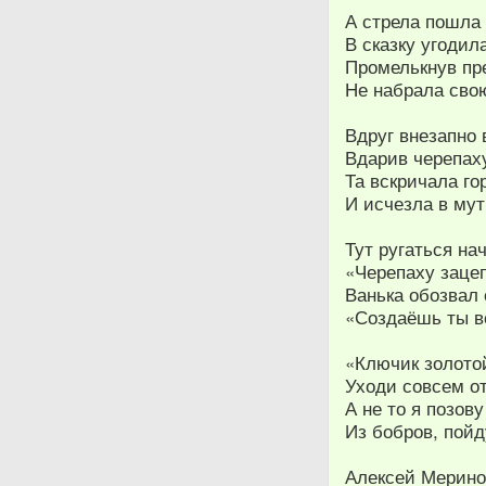
А стрела пошла
В сказку угодила
Промелькнув пр
Не набрала сво
Вдруг внезапно 
Вдарив черепаху
Та вскричала го
И исчезла в му
Тут ругаться на
«Черепаху заце
Ванька обозвал 
«Создаёшь ты в
«Ключик золото
Уходи совсем от
А не то я позов
Из бобров, пойд
Алексей Мерин