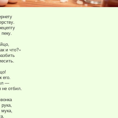
ернету
ерству.
рецепту
 пеку.
яйцо,
ак и что?»
разбить
месить.
цо!
 его.
тил —
 не отбил.
звонка
 рука,
 мука,
а.