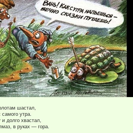
болотам шастал,
 самого утра.
 и долго хвастал,
лмаз, в руках — гора.