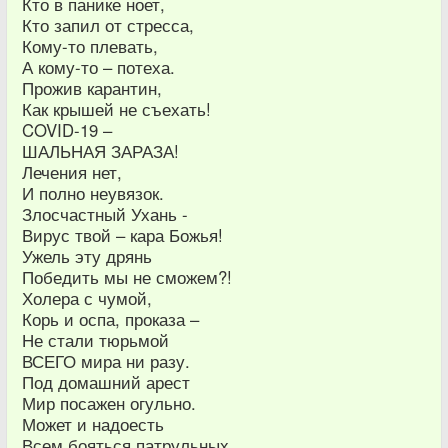
Кто в панике ноет,
Кто запил от стресса,
Кому-то плевать,
А кому-то – потеха.
Прожив карантин,
Как крышей не съехать!
COVID-19 –
ШАЛЬНАЯ ЗАРАЗА!
Лечения нет,
И полно неувязок.
Злосчастный Ухань -
Вирус твой – кара Божья!
Ужель эту дрянь
Победить мы не сможем?!
Холера с чумой,
Корь и оспа, проказа –
Не стали тюрьмой
ВСЕГО мира ни разу.
Под домашний арест
Мир посажен огульно.
Может и надоесть
Всем бояться патрульных.