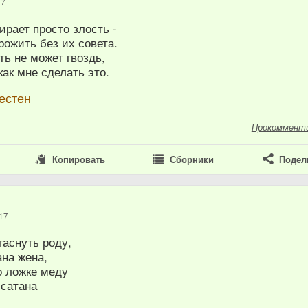
17
рает просто злость -
рожить без их совета.
ь не может гвоздь,
как мне сделать это.
естен
Прокоммент
Копировать
Сборники
Подел
17
гаснуть роду,
ана жена,
о ложке меду
 сатана