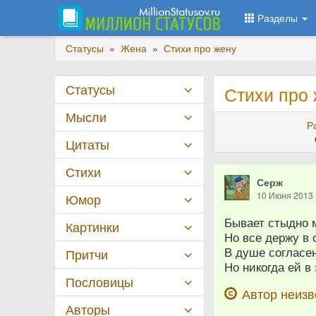
Разделы
Статусы
»
Жена
»
Стихи про жену
Статусы
Стихи про
Мысли
Р
Цитаты
Стихи
Серж
10 Июня 2013
Юмор
Бывает стыдно м
Картинки
Но все держу в 
В душе согласен
Притчи
Но никогда ей 
Пословицы
Автор неизв
Авторы