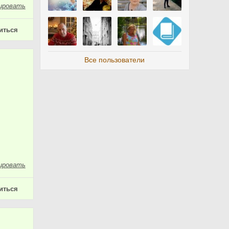
ировать
иться
Все пользователи
ировать
иться