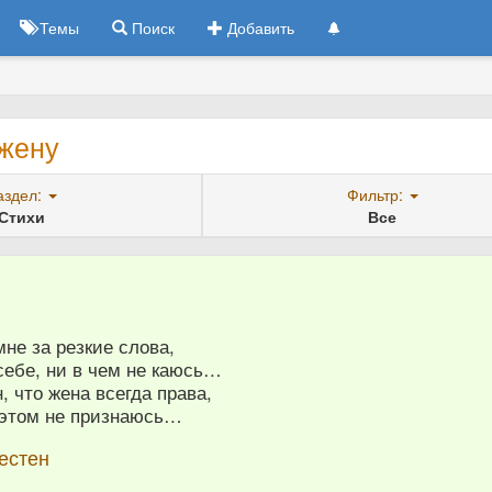
Темы
Поиск
Добавить
 жену
аздел:
Фильтр:
Стихи
Все
не за резкие слова,
себе, ни в чем не каюсь…
, что жена всегда права,
в этом не признаюсь…
естен