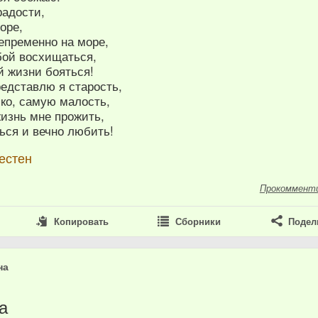
радости,
оре,
епременно на море,
бой восхищаться,
й жизни бояться!
редставлю я старость,
ко, самую малость,
жизнь мне прожить,
ься и вечно любить!
естен
Прокоммент
Копировать
Сборники
Подел
на
а