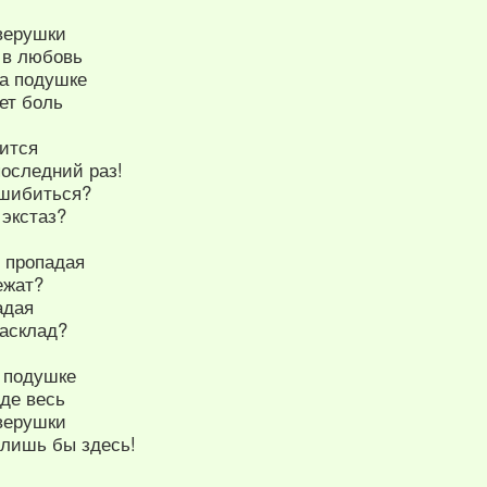
верушки
 в любовь
а подушке
ет боль
чится
последний раз!
ошибиться?
 экстаз?
 пропадая
ежат?
адая
асклад?
 подушке
де весь
верушки
лишь бы здесь!