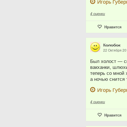
Игорь Губе
4
оценки
Нравится
К̷о̷л̷о̷б̷о̷к
22 Октября 20
Был холост — с
вакханки, шлюхи
теперь со мной 
а ночью снится
Игорь Губе
4
оценки
Нравится