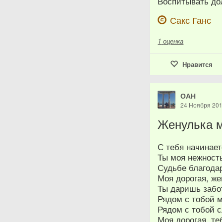
Воспитывать до
Сакс Ганс
1
оценка
Нравится
ОАН
24 Ноября 20
Женулька 
С тебя начинает
Ты моя нежность
Судьбе благодар
Моя дорогая, же
Ты даришь забот
Рядом с тобой м
Рядом с тобой с
Моя дорогая, те