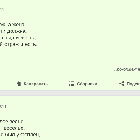
011
ож, а жена
ти должна,
т стыд и честь,
 страж и есть.
Прокоммент
Копировать
Сборники
Подел
2011
лое зелье,
— веселье.
е был укреплен,