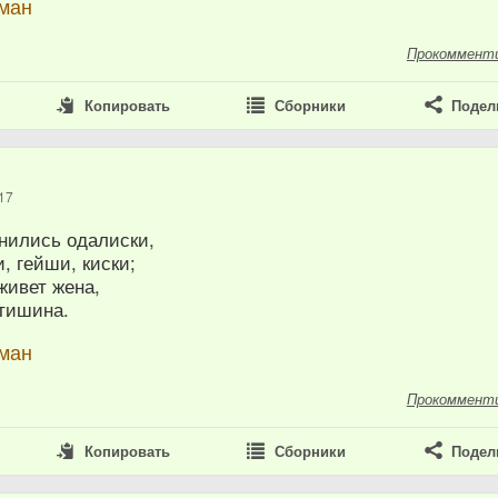
рман
Прокоммент
Копировать
Сборники
Подел
17
нились одалиски,
, гейши, киски;
живет жена,
 тишина.
рман
Прокоммент
Копировать
Сборники
Подел