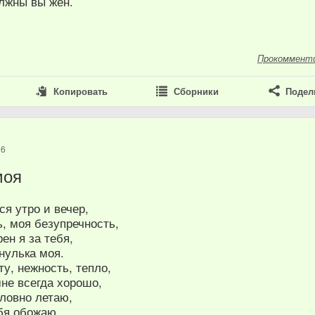
лжны вы жен.
Прокоммент
Копировать
Сборники
Подел
16
моя
ся утро и вечер,
, моя безупречность,
ен я за тебя,
нулька моя.
у, нежность, тепло,
не всегда хорошо,
ловно летаю,
бя обожаю.