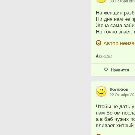
30 Ноября 20
На женщин разби
Ни дня нам не п
Жена сама забит
Но точно знает, 
Автор неизв
4
оценки
Нравится
К̷о̷л̷о̷б̷о̷к
22 Октября 20
Чтобы не дать у
нам Богом посл
а в баб чужих п
вливает хитрый