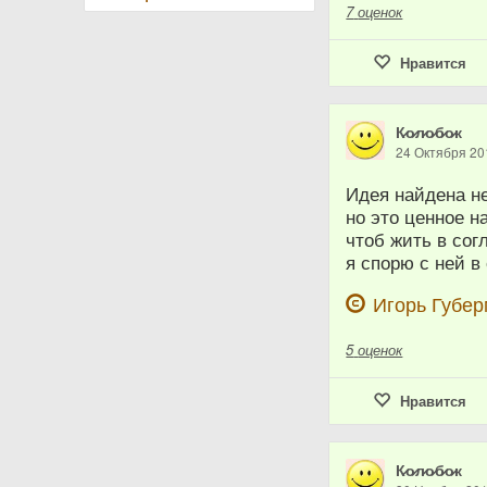
7
оценок
Нравится
К̷о̷л̷о̷б̷о̷к
24 Октября 20
Идея найдена н
но это ценное н
чтоб жить в сог
я спорю с ней в
Игорь Губе
5
оценок
Нравится
К̷о̷л̷о̷б̷о̷к