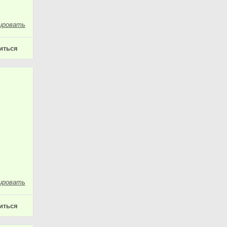
ировать
иться
ировать
иться