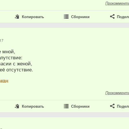
Прокоммент
Копировать
Сборники
Подел
17
е мной,
апутствие:
ласии с женой,
 её отсутствие.
рман
Прокоммент
Копировать
Сборники
Подел