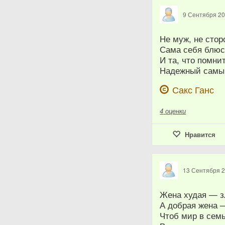
9 Сентября 2
Не муж, не стор
Сама себя блюс
И та, что помни
Надежный самый
Сакс Ганс
4
оценки
Нравится
13 Сентября 
Жена худая — з
А добрая жена 
Чтоб мир в семь