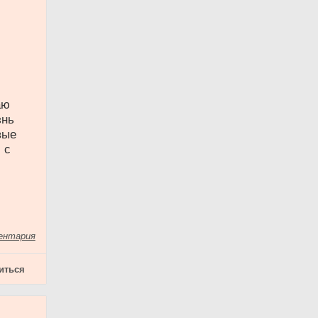
аю
знь
вые
 с
ентария
иться