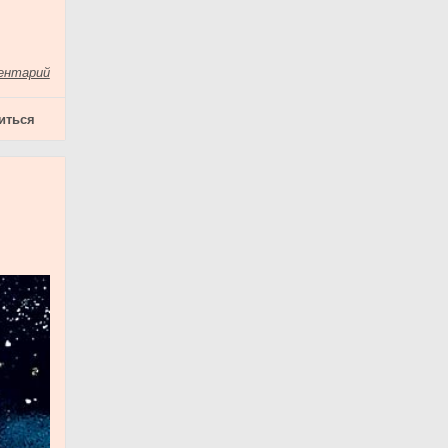
ентарий
иться