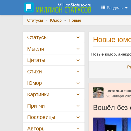
Разделы
Статусы
»
Юмор
»
Новые
Статусы
Новые юмор
Мысли
Новые юмор, анекдо
Цитаты
Р
Стихи
Юмор
наталья яш
Картинки
26 Января 20
Притчи
Вошёл без 
Пословицы
Авторы