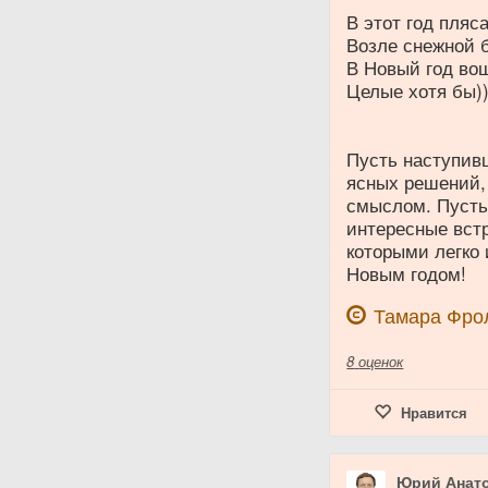
В этот год пляс
Возле снежной 
В Новый год во
Целые хотя бы)
Пусть наступив
ясных решений,
смыслом. Пусть
интересные вст
которыми легко 
Новым годом!
Тамара Фро
8
оценок
Нравится
Юрий Анат