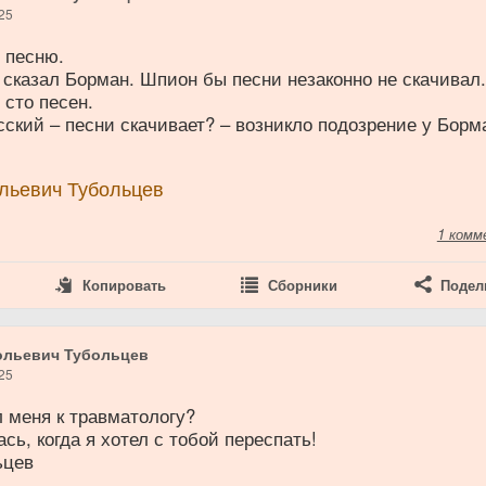
25
 песню.
- сказал Борман. Шпион бы песни незаконно не скачивал
сто песен.
усский – песни скачивает? – возникло подозрение у Борм
льевич Тубольцев
1 комм
Копировать
Сборники
Подел
ольевич Тубольцев
25
л меня к травматологу?
ась, когда я хотел с тобой переспать!
ьцев