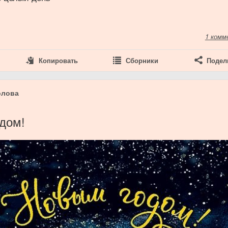
1 комм
Копировать
Сборники
Подел
олова
6
дом!