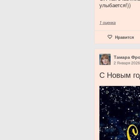
улыбается!))
1
оценка
Нравится
Тамара Фр
2 Января 202
С Новым го