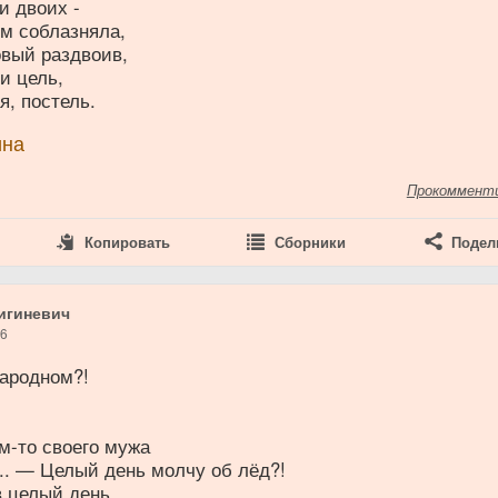
и двоих -
м соблазняла,
овый раздвоив,
и цель,
, постель.
ина
Прокоммент
Копировать
Сборники
Подел
игиневич
26
народном?!
м-то своего мужа
.. — Целый день молчу об лёд?!
в целый день