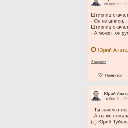
20 Декабря 20
Штирлиц скачал
- Он не шпион, 
Штирлиц скачал 
- А может, он р
Юрий Анато
2
оценки
Нравится
Юрий Анат
16 Декабря 20
- Ты зачем отве
- А ты же ломал
(с) Юрий Тубол