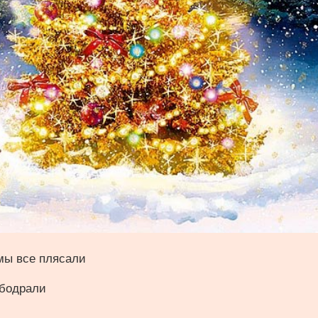
мы все плясали
ободрали