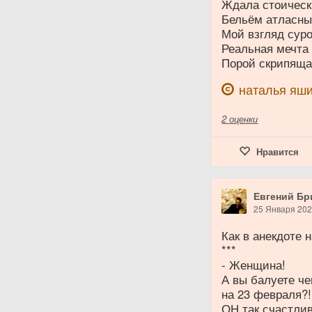
Ждала стоическ
Бельём атласны
Мой взгляд сур
Реальная мечта 
Порой скрипящая
наталья яш
2
оценки
Нравится
Евгений Бр
25 Января 20
Как в анекдоте 
***
- Женщина!
А вы балуете че
на 23 февраля?!
ОН так счастли