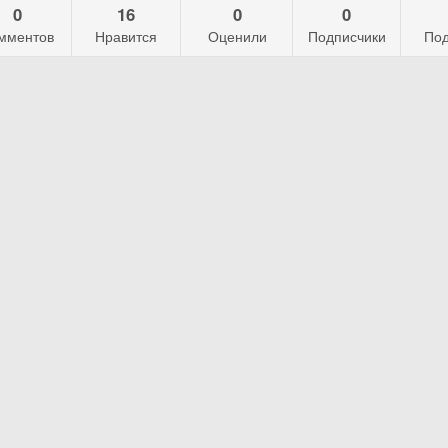
0
16
0
0
мментов
Нравится
Оценили
Подписчики
Под