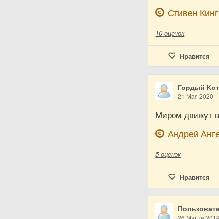
Стивен Кинг
10
оценок
Нравится
Гордый Ко
21 Мая 2020
Миром движут в
Андрей Анг
5
оценок
Нравится
Пользовате
26 Марта 201