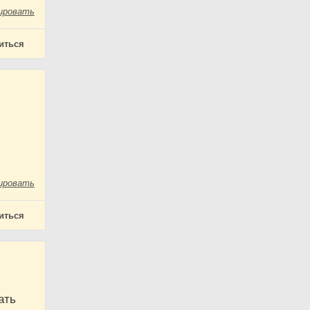
ировать
иться
ировать
иться
ать