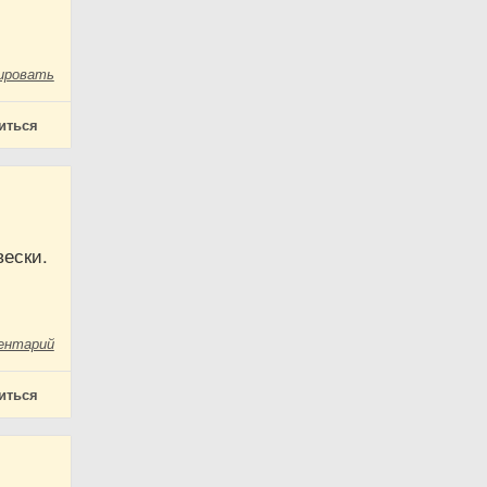
ировать
иться
вески.
ентарий
иться