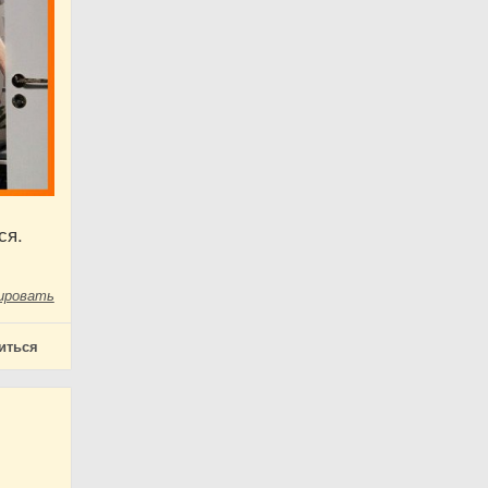
ся.
ировать
иться