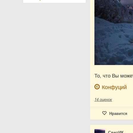
То, что Вы може
Конфуций
14
оценок
Нравится
СветИК