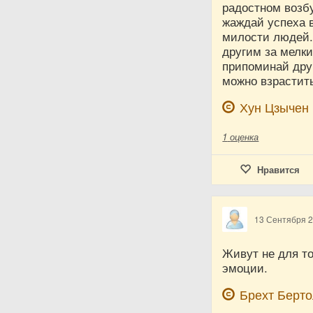
радостном возб
жаждай успеха в
милости людей.
другим за мелки
припоминай дру
можно взрастить
Хун Цзычен
1
оценка
Нравится
13 Сентября 
Живут не для т
эмоции.
Брехт Берто