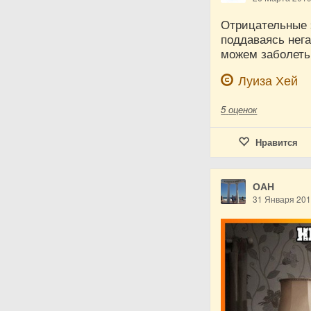
Отрицательные 
поддаваясь нег
можем заболеть
Луиза Хей
5
оценок
Нравится
ОАН
31 Января 20