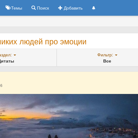
Темы
Поиск
Добавить
ликих людей про эмоции
аздел:
Фильтр:
Цитаты
Все
16