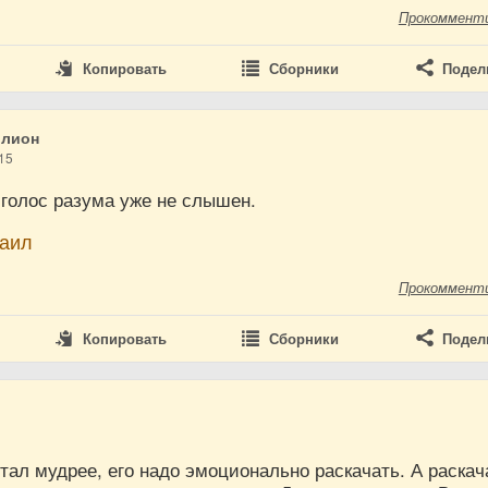
Прокоммент
Копировать
Сборники
Подел
ллион
15
 голос разума уже не слышен.
аил
Прокоммент
Копировать
Сборники
Подел
тал мудрее, его надо эмоционально раскачать. А раскач