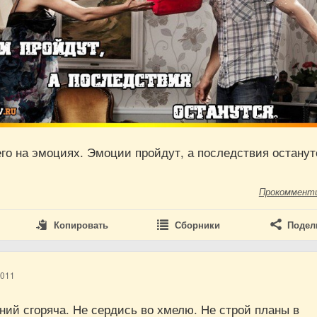
го на эмоциях. Эмоции пройдут, а последствия останут
Прокоммент
Копировать
Сборники
Подел
2011
ий сгоряча. Не сердись во хмелю. Не строй планы в