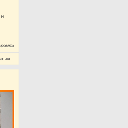
 и
ировать
иться