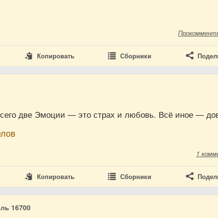
Прокоммент
Копировать
Сборники
Подел
т
сего две Эмоции — это страх и любовь. Всё иное — до
елов
1 комм
Копировать
Сборники
Подел
ль 16700
9