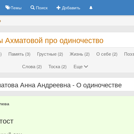
Темы
Поиск
Добавить
о
ы Ахматовой про одиночество
)
Память (3)
Грустные (2)
Жизнь (2)
О себе (2)
Поэз
Слова (2)
Тоска (2)
Еще
атова Анна Андреевна - О одиночестве
лева
тост