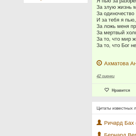
Я пью за разор
За злую жизнь 
За одиночество
И за тебя я пь
За ложь меня п
За мертвый холо
За то, что мир ж
За то, что Бог н
Ахматова А
42
оценки
Нравится
Цитаты известных 
Ричард Бах 
Бернард Вер