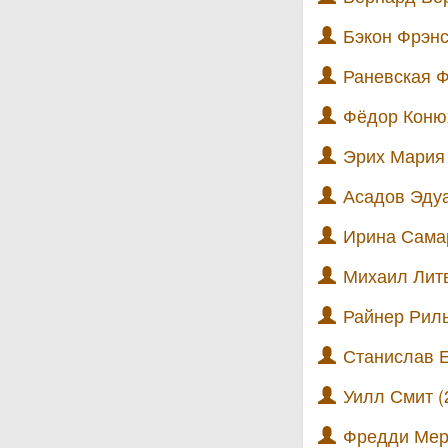
Бэкон Фрэнс
Раневская Ф
Фёдор Конюх
Эрих Мария 
Асадов Эдуа
Ирина Самар
Михаил Литв
Райнер Риль
Станислав Е
Уилл Смит (
Фредди Мер