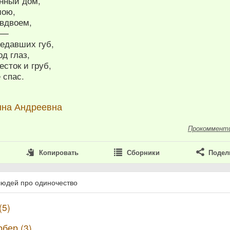
енный дом,
мою,
 вдвоем,
ю,—
редавших губ,
д глаз,
есток и груб,
е спас.
нна Андреевна
Прокоммент
Копировать
Сборники
Подел
людей про одиночество
(5)
бер (3)