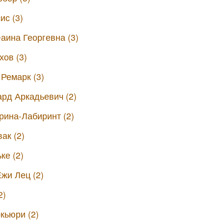
ис (3)
аина Георгевна (3)
ов (3)
Ремарк (3)
рд Аркадьевич (2)
ина-Лабиринт (2)
ак (2)
ке (2)
жи Лец (2)
2)
кьюри (2)