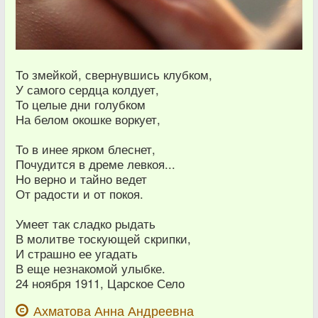
То змейкой, свернувшись клубком,
У самого сердца колдует,
То целые дни голубком
На белом окошке воркует,
То в инее ярком блеснет,
Почудится в дреме левкоя...
Но верно и тайно ведет
От радости и от покоя.
Умеет так сладко рыдать
В молитве тоскующей скрипки,
И страшно ее угадать
В еще незнакомой улыбке.
24 ноября 1911, Царское Село
Ахматова Анна Андреевна