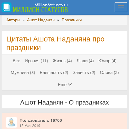
Togg
navi
Авторы
»
Ашот Наданян
»
Праздники
Цитаты Ашота Наданяна про
праздники
Все
Ирония (11)
Жизнь (4)
Люди (4)
Юмор (4)
Мужчина (3)
Внешность (2)
Зависть (2)
Слова (2)
Еще
Ашот Наданян - О праздниках
Пользователь 16700
13 Мая 2019