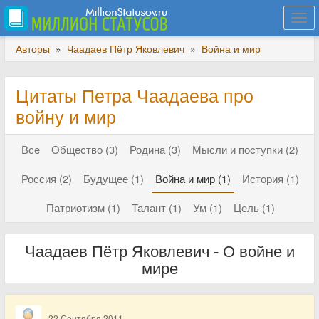
Togg
navi
Авторы
»
Чаадаев Пётр Яковлевич
»
Война и мир
Цитаты Петра Чаадаева про
войну и мир
Все
Общество (3)
Родина (3)
Мысли и поступки (2)
Россия (2)
Будущее (1)
Война и мир (1)
История (1)
Патриотизм (1)
Талант (1)
Ум (1)
Цель (1)
Чаадаев Пётр Яковлевич - О войне и
мире
22 Сентября 2011